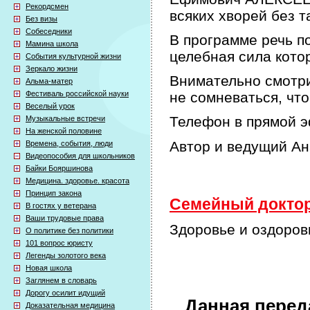
Рекордсмен
всяких хворей без т
Без визы
Собеседники
В программе речь по
Мамина школа
целебная сила кото
События культурной жизни
Зеркало жизни
Внимательно смотри
Альма-матер
Фестиваль российской науки
не сомневаться, что
Веселый урок
Телефон в прямой э
Музыкальные встречи
На женской половине
Автор и ведущий А
Времена, события, люди
Видеопособия для школьников
Байки Бояршинова
Медицина. здоровье. красота
Принцип закона
Семейный доктор 
В гостях у ветерана
Ваши трудовые права
Здоровье и оздорови
О политике без политики
101 вопрос юристу
Легенды золотого века
Новая школа
Заглянем в словарь
Дорогу осилит идущий
Данная перед
Доказательная медицина