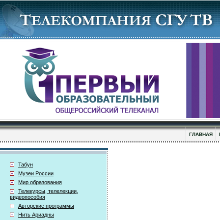
ГЛАВНАЯ
Табун
Музеи России
Мир образования
Телекурсы, телелекции,
видеопособия
Авторские программы
Нить Ариадны