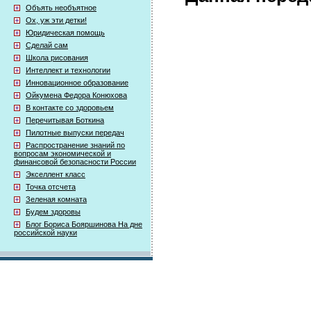
Объять необъятное
Ох, уж эти детки!
Юридическая помощь
Сделай сам
Школа рисования
Интеллект и технологии
Инновационное образование
Ойкумена Федора Конюхова
В контакте со здоровьем
Перечитывая Боткина
Пилотные выпуски передач
Распространение знаний по
вопросам экономической и
финансовой безопасности России
Экселлент класс
Точка отсчета
Зеленая комната
Будем здоровы
Блог Бориса Бояршинова На дне
российской науки