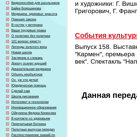
и художники: Г. Виш
Видеопособия для школьников
Байки Бояршинова
Григорович, Г. Фран
Медицина. здоровье. красота
Принцип закона
В гостях у ветерана
Ваши трудовые права
События культурн
О политике без политики
101 вопрос юристу
Выпуск 158. Выстав
Легенды золотого века
Новая школа
"Кармен", премьера
Заглянем в словарь
век". Спектакль "На
Дорогу осилит идущий
Доказательная медицина
Объять необъятное
Ох, уж эти детки!
Юридическая помощь
Сделай сам
Данная перед
Школа рисования
Интеллект и технологии
Инновационное образование
Ойкумена Федора Конюхова
В контакте со здоровьем
Перечитывая Боткина
Пилотные выпуски передач
Распространение знаний по