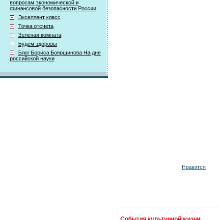
вопросам экономической и
финансовой безопасности России
Экселлент класс
Точка отсчета
Зеленая комната
Будем здоровы
Блог Бориса Бояршинова На дне
российской науки
Нравится
События культурной жизни