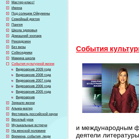
Мастер-класс!
Имена
Под солнцем Ойкумены
Семейный доктор
Пангея
Школа здоровья
Домашний зоопарк
Рекордсмен
Без визы
События культур
Собеседники
Мамина школа
События культурной жизни
Видеоархив 2009 года
Видеоархив 2008 года
Видеоархив 2007 года
Видеоархив 2006 года
Видеоархив 2005 года
Видеоархив
Зеркало жизни
Альма-матер
Фестиваль российской науки
Веселый урок
Музыкальные встречи
и международным фе
На женской половине
деятели литературы
Времена, события, люди