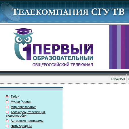
ГЛАВНАЯ
Табун
Музеи России
Мир образования
Телекурсы, телелекции,
видеопособия
Авторские программы
Нить Ариадны