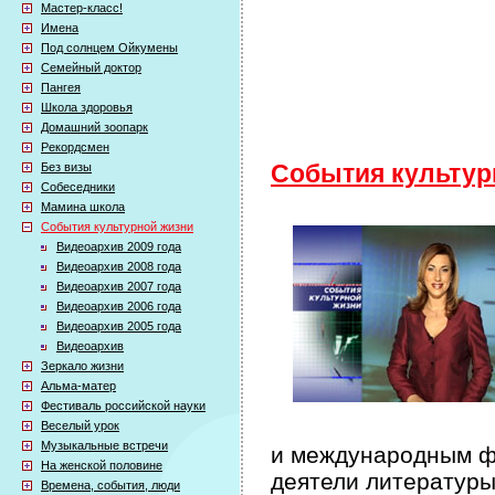
Мастер-класс!
Имена
Под солнцем Ойкумены
Семейный доктор
Пангея
Школа здоровья
Домашний зоопарк
Рекордсмен
Без визы
События культур
Собеседники
Мамина школа
События культурной жизни
Видеоархив 2009 года
Видеоархив 2008 года
Видеоархив 2007 года
Видеоархив 2006 года
Видеоархив 2005 года
Видеоархив
Зеркало жизни
Альма-матер
Фестиваль российской науки
Веселый урок
Музыкальные встречи
и международным фе
На женской половине
деятели литературы
Времена, события, люди