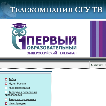
ГЛАВНАЯ
Табун
Музеи России
Мир образования
Телекурсы, телелекции,
видеопособия
Авторские программы
Нить Ариадны