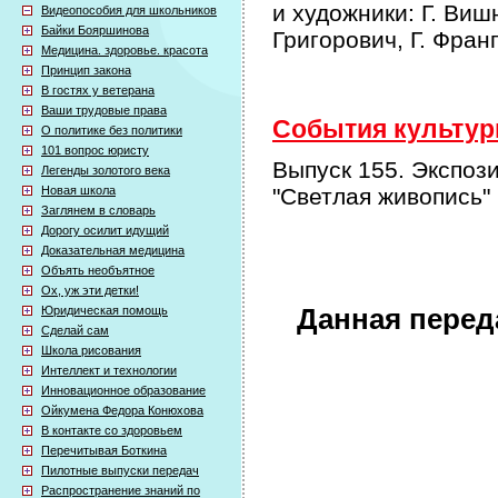
и художники: Г. Виш
Видеопособия для школьников
Байки Бояршинова
Григорович, Г. Фран
Медицина. здоровье. красота
Принцип закона
В гостях у ветерана
Ваши трудовые права
События культурн
О политике без политики
101 вопрос юристу
Выпуск 155. Экспози
Легенды золотого века
Новая школа
"Светлая живопись"
Заглянем в словарь
Дорогу осилит идущий
Доказательная медицина
Объять необъятное
Ох, уж эти детки!
Юридическая помощь
Данная перед
Сделай сам
Школа рисования
Интеллект и технологии
Инновационное образование
Ойкумена Федора Конюхова
В контакте со здоровьем
Перечитывая Боткина
Пилотные выпуски передач
Распространение знаний по