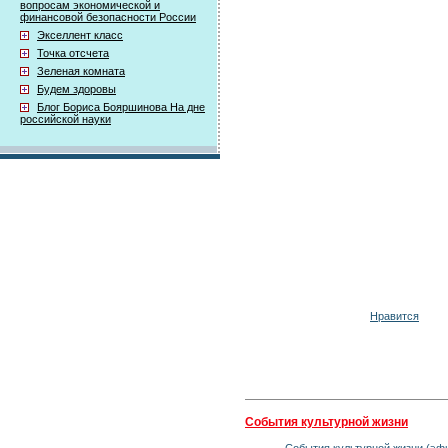
вопросам экономической и
финансовой безопасности России
Экселлент класс
Точка отсчета
Зеленая комната
Будем здоровы
Блог Бориса Бояршинова На дне
российской науки
Нравится
События культурной жизни
События культурной жизни (эфи