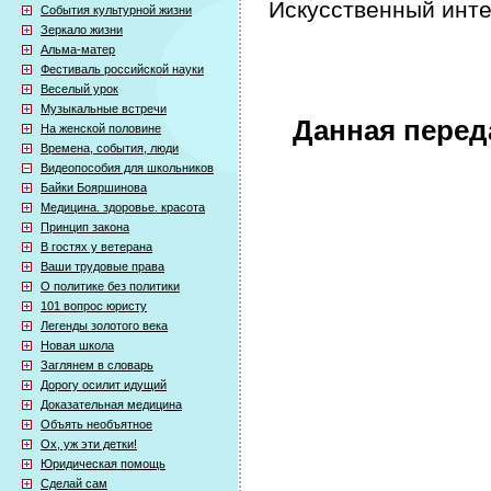
Искусственный инте
События культурной жизни
Зеркало жизни
Альма-матер
Фестиваль российской науки
Веселый урок
Музыкальные встречи
Данная перед
На женской половине
Времена, события, люди
Видеопособия для школьников
Байки Бояршинова
Медицина. здоровье. красота
Принцип закона
В гостях у ветерана
Ваши трудовые права
О политике без политики
101 вопрос юристу
Легенды золотого века
Новая школа
Заглянем в словарь
Дорогу осилит идущий
Доказательная медицина
Объять необъятное
Ох, уж эти детки!
Юридическая помощь
Сделай сам