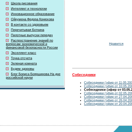
Школа рисования
Интеллект и технологии
Инновационное образование
Ойкумена Федора Конюхова
В контакте со здоровьем
Перечитывая Боткина
Пилотные выпуски передач
Распространение знаний по
Нравится
вопросам экономической и
финансовой безопасности России
Экселлент класс
Точка отсчета
Зеленая комната
Будем здоровы
Блог Бориса Бояршинова На дне
Собеседники
российской науки
Собеседники (эфир от 11.05.20
Собеседники (эфир от 10.05.20
Собеседники (эфир от 03.05.
Собеседники (эфир от 02.05.20
Собеседники (эфир от 27.04.20
Собеседники (эфир от 26.04.20
Собеседники (эфир от 20.04.20