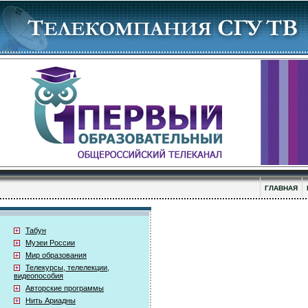
ГЛАВНАЯ
Табун
Музеи России
Мир образования
Телекурсы, телелекции,
видеопособия
Авторские программы
Нить Ариадны