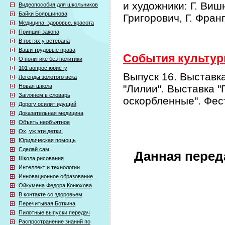
и художники: Г. Виш
Видеопособия для школьников
Байки Бояршинова
Григорович, Г. Фран
Медицина. здоровье. красота
Принцип закона
В гостях у ветерана
Ваши трудовые права
События культурн
О политике без политики
101 вопрос юристу
Выпуск 16. Выставка
Легенды золотого века
Новая школа
"Лилии". Выставка 
Заглянем в словарь
оскорбленные". Фес
Дорогу осилит идущий
Доказательная медицина
Объять необъятное
Ох, уж эти детки!
Юридическая помощь
Сделай сам
Данная перед
Школа рисования
Интеллект и технологии
Инновационное образование
Ойкумена Федора Конюхова
В контакте со здоровьем
Перечитывая Боткина
Пилотные выпуски передач
Распространение знаний по