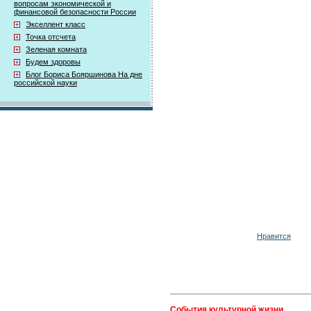
вопросам экономической и
финансовой безопасности России
Экселлент класс
Точка отсчета
Зеленая комната
Будем здоровы
Блог Бориса Бояршинова На дне
российской науки
Нравится
События культурной жизни