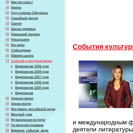
Мастер-класс!
Имена
Под солнцем Ойкумены
Семейный доктор
Пангея
Школа здоровья
Домашний зоопарк
Рекордсмен
Без визы
События культур
Собеседники
Мамина школа
События культурной жизни
Видеоархив 2009 года
Видеоархив 2008 года
Видеоархив 2007 года
Видеоархив 2006 года
Видеоархив 2005 года
Видеоархив
Зеркало жизни
Альма-матер
Фестиваль российской науки
Веселый урок
Музыкальные встречи
и международным фе
На женской половине
деятели литературы
Времена, события, люди