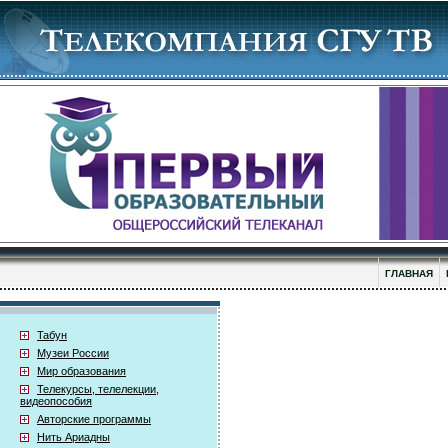
ГЛАВНАЯ
Табун
Музеи России
Мир образования
Телекурсы, телелекции,
видеопособия
Авторские программы
Нить Ариадны