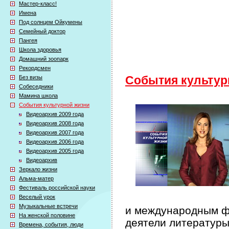
Мастер-класс!
Имена
Под солнцем Ойкумены
Семейный доктор
Пангея
Школа здоровья
Домашний зоопарк
Рекордсмен
Без визы
События культур
Собеседники
Мамина школа
События культурной жизни
Видеоархив 2009 года
Видеоархив 2008 года
Видеоархив 2007 года
Видеоархив 2006 года
Видеоархив 2005 года
Видеоархив
Зеркало жизни
Альма-матер
Фестиваль российской науки
Веселый урок
Музыкальные встречи
и международным фе
На женской половине
деятели литературы
Времена, события, люди