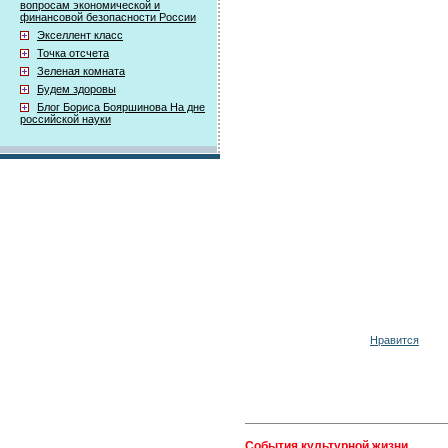
вопросам экономической и
финансовой безопасности России
Экселлент класс
Точка отсчета
Зеленая комната
Будем здоровы
Блог Бориса Бояршинова На дне
российской науки
Нравится
События культурной жизни