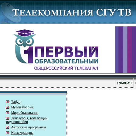
ГЛАВНАЯ
Табун
Музеи России
Мир образования
Телекурсы, телелекции,
видеопособия
Авторские программы
Нить Ариадны