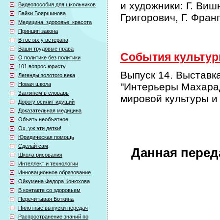
и художники: Г. Виш
Видеопособия для школьников
Байки Бояршинова
Григорович, Г. Фран
Медицина. здоровье. красота
Принцип закона
В гостях у ветерана
Ваши трудовые права
События культурн
О политике без политики
101 вопрос юристу
Выпуск 14. Выставка
Легенды золотого века
Новая школа
"Интерьеры Махара
Заглянем в словарь
мировой культуры и
Дорогу осилит идущий
Доказательная медицина
Объять необъятное
Ох, уж эти детки!
Юридическая помощь
Сделай сам
Данная перед
Школа рисования
Интеллект и технологии
Инновационное образование
Ойкумена Федора Конюхова
В контакте со здоровьем
Перечитывая Боткина
Пилотные выпуски передач
Распространение знаний по