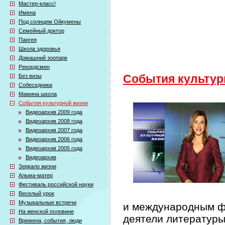
Мастер-класс!
Имена
Под солнцем Ойкумены
Семейный доктор
Пангея
Школа здоровья
Домашний зоопарк
Рекордсмен
Без визы
События культур
Собеседники
Мамина школа
События культурной жизни
Видеоархив 2009 года
Видеоархив 2008 года
Видеоархив 2007 года
Видеоархив 2006 года
Видеоархив 2005 года
Видеоархив
Зеркало жизни
Альма-матер
Фестиваль российской науки
Веселый урок
Музыкальные встречи
и международным фе
На женской половине
деятели литературы
Времена, события, люди