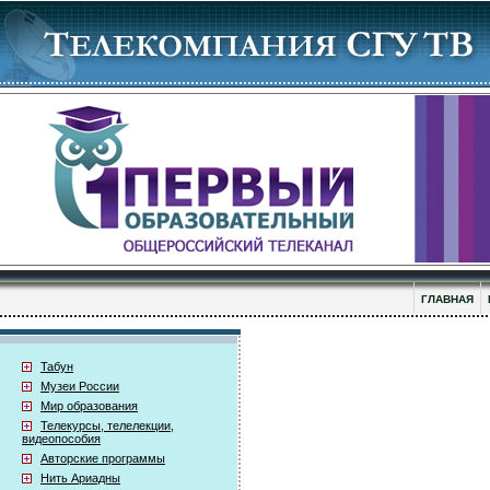
ГЛАВНАЯ
Табун
Музеи России
Мир образования
Телекурсы, телелекции,
видеопособия
Авторские программы
Нить Ариадны