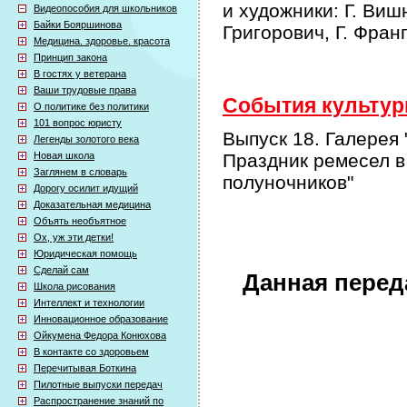
и художники: Г. Виш
Видеопособия для школьников
Байки Бояршинова
Григорович, Г. Фран
Медицина. здоровье. красота
Принцип закона
В гостях у ветерана
Ваши трудовые права
События культурн
О политике без политики
101 вопрос юристу
Выпуск 18. Галерея 
Легенды золотого века
Новая школа
Праздник ремесел в
Заглянем в словарь
полуночников"
Дорогу осилит идущий
Доказательная медицина
Объять необъятное
Ох, уж эти детки!
Юридическая помощь
Сделай сам
Данная перед
Школа рисования
Интеллект и технологии
Инновационное образование
Ойкумена Федора Конюхова
В контакте со здоровьем
Перечитывая Боткина
Пилотные выпуски передач
Распространение знаний по