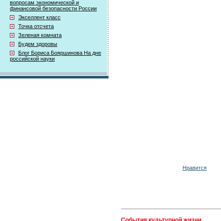
вопросам экономической и
финансовой безопасности России
Экселлент класс
Точка отсчета
Зеленая комната
Будем здоровы
Блог Бориса Бояршинова На дне
российской науки
Нравится
События культурной жизни