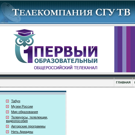
ГЛАВНАЯ
Табун
Музеи России
Мир образования
Телекурсы, телелекции,
видеопособия
Авторские программы
Нить Ариадны