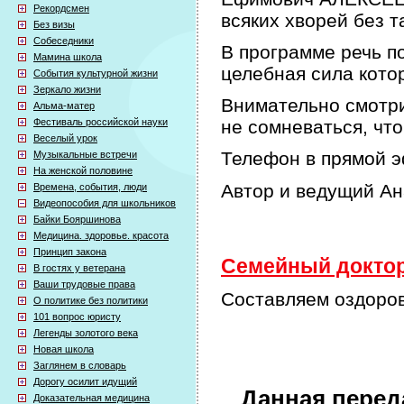
Рекордсмен
всяких хворей без т
Без визы
Собеседники
В программе речь по
Мамина школа
целебная сила кото
События культурной жизни
Зеркало жизни
Внимательно смотри
Альма-матер
Фестиваль российской науки
не сомневаться, что
Веселый урок
Телефон в прямой э
Музыкальные встречи
На женской половине
Автор и ведущий А
Времена, события, люди
Видеопособия для школьников
Байки Бояршинова
Медицина. здоровье. красота
Принцип закона
Семейный доктор 
В гостях у ветерана
Ваши трудовые права
Составляем оздоров
О политике без политики
101 вопрос юристу
Легенды золотого века
Новая школа
Заглянем в словарь
Дорогу осилит идущий
Данная перед
Доказательная медицина