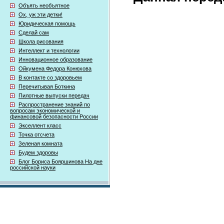
Объять необъятное
Ох, уж эти детки!
Юридическая помощь
Сделай сам
Школа рисования
Интеллект и технологии
Инновационное образование
Ойкумена Федора Конюхова
В контакте со здоровьем
Перечитывая Боткина
Пилотные выпуски передач
Распространение знаний по
вопросам экономической и
финансовой безопасности России
Экселлент класс
Точка отсчета
Зеленая комната
Будем здоровы
Блог Бориса Бояршинова На дне
российской науки