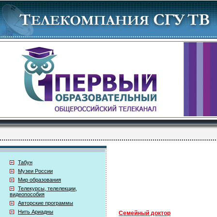
Табун
Музеи России
Мир образования
Телекурсы, телелекции,
видеопособия
Авторские программы
Нить Ариадны
Семейный доктор