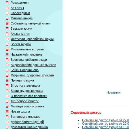
Рекордсмен
Без визы
Собеседники
Мамина школа
События культурной жизни
Зеркало жизни
Альма-матер
Фестиваль российской науки
Веселый урок
Музыкальные встречи
На женской половине
Времена, события, люди
Видеопособия для школьников
Байки Бояршинова
Медицина. здоровье. красота
Принцип закона
В гостях у ветерана
Ваши трудовые права
Нравится
О политике без политики
101 вопрос юристу
Легенды золотого века
Новая школа
Семейный доктор
Заглянем в словарь
Семейный доктор (эфир от 27.0
Дорогу осилит идущий
Семейный доктор (эфир от 20.0
Семейный доктор (эфир от 13.0
Доказательная медицина