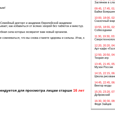
Заглянем в сл
ным!
09:45, 17:45, 01
Байки Бояршин
10:00, 18:00, 02
Сказочный мар
«Семейный доктор» и академик Европейской академии
ет, как избавиться от всяких хворей без таблеток и микстур.
10:55, 18:55, 02
Собеседники
ебная сила которых возвратит вам новый организм.
11:30, 19:30, 03
сомневаться, что вы снова станете здоровы и сильны. Итак, к
Сверхтехнологи
12:20, 20:20, 04
Арт-кафе «Госп
12:50, 20:50, 04
Теория игр
13:45, 21:45, 05
Музеи России
14:15, 22:15, 06
Школа рисован
14:45, 22:45, 06
Вектор моды
мендуется для просмотра лицам старше
16 лет
15:20, 23:20, 07
Дубровский
16:30, 00:30, 08
Федя Зайцев