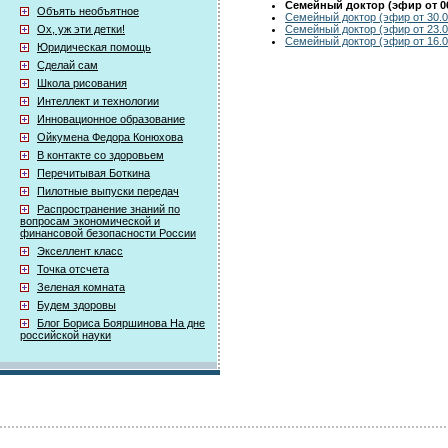
Семейный доктор (эфир от 06
Объять необъятное
Семейный доктор (эфир от 30.0
Семейный доктор (эфир от 23.0
Ох, уж эти детки!
Семейный доктор (эфир от 16.0
Юридическая помощь
Сделай сам
Школа рисования
Интеллект и технологии
Инновационное образование
Ойкумена Федора Конюхова
В контакте со здоровьем
Перечитывая Боткина
Пилотные выпуски передач
Распространение знаний по
вопросам экономической и
финансовой безопасности России
Экселлент класс
Точка отсчета
Зеленая комната
Будем здоровы
Блог Бориса Бояршинова На дне
российской науки