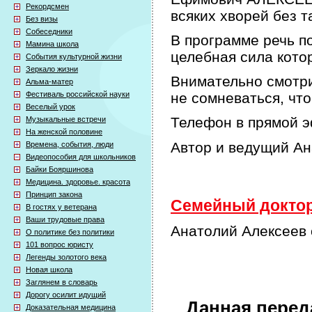
Рекордсмен
всяких хворей без т
Без визы
Собеседники
В программе речь по
Мамина школа
целебная сила кото
События культурной жизни
Зеркало жизни
Внимательно смотри
Альма-матер
Фестиваль российской науки
не сомневаться, что
Веселый урок
Телефон в прямой э
Музыкальные встречи
На женской половине
Автор и ведущий А
Времена, события, люди
Видеопособия для школьников
Байки Бояршинова
Медицина. здоровье. красота
Принцип закона
Семейный доктор 
В гостях у ветерана
Ваши трудовые права
Анатолий Алексеев 
О политике без политики
101 вопрос юристу
Легенды золотого века
Новая школа
Заглянем в словарь
Дорогу осилит идущий
Данная перед
Доказательная медицина