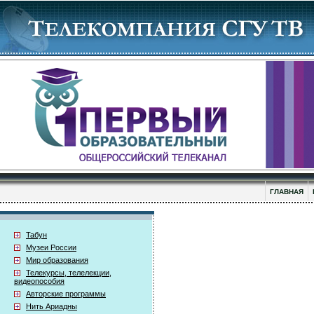
ГЛАВНАЯ
Табун
Музеи России
Мир образования
Телекурсы, телелекции,
видеопособия
Авторские программы
Нить Ариадны