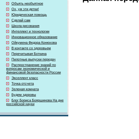
Объять необъятное
Ох, уж эти детки!
Юридическая помощь
Сделай сам
Школа рисования
Интеллект и технологии
Инновационное образование
Ойкумена Федора Конюхова
В контакте со здоровьем
Перечитывая Боткина
Пилотные выпуски передач
Распространение знаний по
вопросам экономической и
финансовой безопасности России
Экселлент класс
Точка отсчета
Зеленая комната
Будем здоровы
Блог Бориса Бояршинова На дне
российской науки