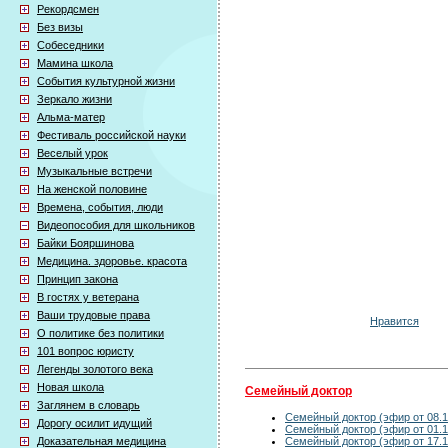
Рекордсмен
Без визы
Собеседники
Мамина школа
События культурной жизни
Зеркало жизни
Альма-матер
Фестиваль российской науки
Веселый урок
Музыкальные встречи
На женской половине
Времена, события, люди
Видеопособия для школьников
Байки Бояршинова
Медицина. здоровье. красота
Принцип закона
В гостях у ветерана
Ваши трудовые права
Нравится
О политике без политики
101 вопрос юристу
Легенды золотого века
Новая школа
Семейный доктор
Заглянем в словарь
Семейный доктор (эфир от 08.1
Дорогу осилит идущий
Семейный доктор (эфир от 01.1
Семейный доктор (эфир от 17.1
Доказательная медицина