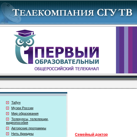
Табун
Музеи России
Мир образования
Телекурсы, телелекции,
видеопособия
Авторские программы
Нить Ариадны
Семейный доктор