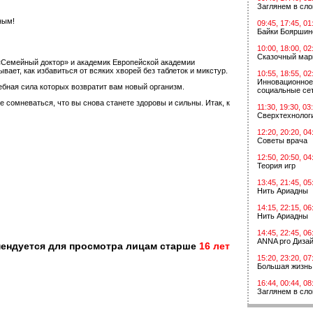
Заглянем в сл
ным!
09:45, 17:45, 01
Байки Бояршин
10:00, 18:00, 02
Сказочный мар
«Семейный доктор» и академик Европейской академии
ет, как избавиться от всяких хворей без таблеток и микстур.
10:55, 18:55, 02
Инновационное
ебная сила которых возвратит вам новый организм.
социальные сет
сомневаться, что вы снова станете здоровы и сильны. Итак, к
11:30, 19:30, 03
Сверхтехнологи
12:20, 20:20, 04
Советы врача
12:50, 20:50, 04
Теория игр
13:45, 21:45, 05
Нить Ариадны
14:15, 22:15, 06
Нить Ариадны
14:45, 22:45, 06
ANNA pro Диза
мендуется для просмотра лицам старше
16 лет
15:20, 23:20, 07
Большая жизнь
16:44, 00:44, 08
Заглянем в сл