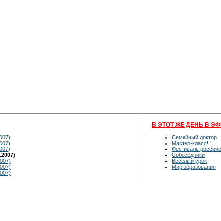
В ЭТОТ ЖЕ ДЕНЬ В ЭФ
007)
Семейный доктор
007)
Мастер-класс!
007)
Фестиваль российс
.2007)
Собеседники
007)
Веселый урок
007)
Мир образования
007)