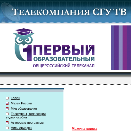
Табун
Музеи России
Мир образования
Телекурсы, телелекции,
видеопособия
Авторские программы
Нить Ариадны
Мамина школа