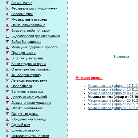
Альма-матер
Фестиваль российской науки
Веселый урок
Музыкальные встречи
На женской половине
Времена, события, люди
Видеопособия для школьников
Байки Бояршинова
Медицина. здоровье. красота
Принцип закона
Нравится
В гостях у ветерана
Ваши трудовые права
О политике без политики
101 вопрос юристу
Мамина школа
Легенды золотого века
Мамина школа (эфир от 17.11.2
Новая школа
Мамина школа (эфир от 10.11.2
Заглянем в словарь
Мамина школа (эфир от 03.11.2
Мамина школа (эфир от 27.10
Дорогу осилит идущий
Мамина школа (эфир от 20.10.2
Доказательная медицина
Мамина школа (эфир от 22.09.2
Мамина школа (эфир от 15.09.2
Объять необъятное
Ох, уж эти детки!
Юридическая помощь
Сделай сам
Школа рисования
Интеллект и технологии