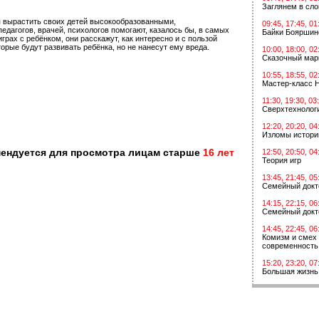
Заглянем в сл
 вырастить своих детей высокообразованными,
09:45, 17:45, 01
дагогов, врачей, психологов помогают, казалось бы, в самых
Байки Бояршин
рах с ребёнком, они расскажут, как интересно и с пользой
орые будут развивать ребёнка, но не нанесут ему вреда.
10:00, 18:00, 02
Сказочный мар
10:55, 18:55, 02
Мастер-класс 
11:30, 19:30, 03
Сверхтехнологи
12:20, 20:20, 04
Изломы истори
мендуется для просмотра лицам старше
16 лет
12:50, 20:50, 04
Теория игр
13:45, 21:45, 05
Семейный докт
14:15, 22:15, 06
Семейный докт
14:45, 22:45, 06
Комизм и смех 
современность
15:20, 23:20, 07
Большая жизнь