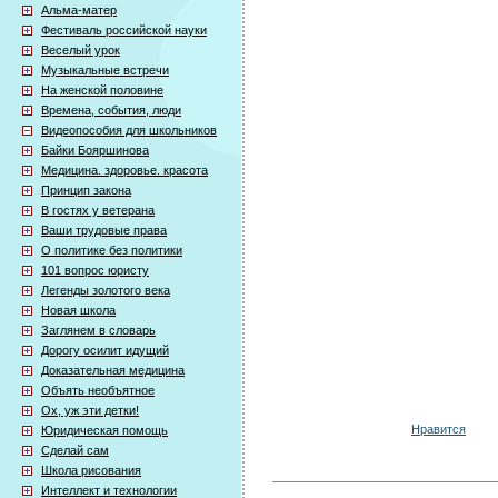
Альма-матер
Фестиваль российской науки
Веселый урок
Музыкальные встречи
На женской половине
Времена, события, люди
Видеопособия для школьников
Байки Бояршинова
Медицина. здоровье. красота
Принцип закона
В гостях у ветерана
Ваши трудовые права
О политике без политики
101 вопрос юристу
Легенды золотого века
Новая школа
Заглянем в словарь
Дорогу осилит идущий
Доказательная медицина
Объять необъятное
Ох, уж эти детки!
Нравится
Юридическая помощь
Сделай сам
Школа рисования
Интеллект и технологии