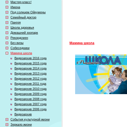
Мастер-класс!
Имена
Под солнцем Ойкумены
Семейный доктор
Пангея
Школа здоровья
Домашний зоопарк
Рекордсмен
Без визы
Мамина школа
Собеседники
Мамина школа
Видеоархив 2016 года
Видеоархив 2015 года
Видеоархив 2014 года
Видеоархив 2013 года
Видеоархив 2012 года
Видеоархив 2011 года
Видеоархив 2010 года
Видеоархив 2009 года
Видеоархив 2008 года
Видеоархив 2007 года
Видеоархив 2006 года
Видеоархив
События культурной жизни
Зеркало жизни