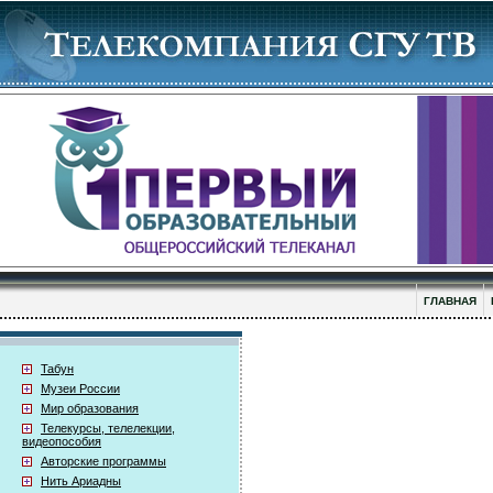
ГЛАВНАЯ
Табун
Музеи России
Мир образования
Телекурсы, телелекции,
видеопособия
Авторские программы
Нить Ариадны