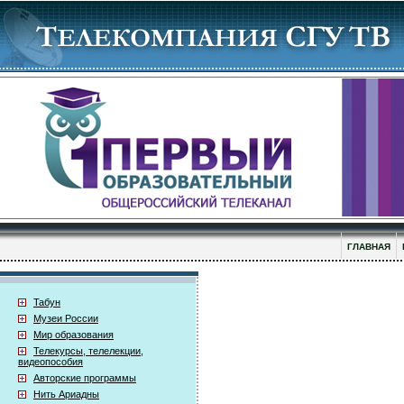
ГЛАВНАЯ
Табун
Музеи России
Мир образования
Телекурсы, телелекции,
видеопособия
Авторские программы
Нить Ариадны