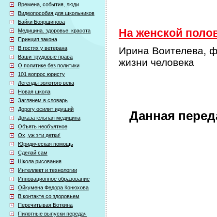
Времена, события, люди
Видеопособия для школьников
Байки Бояршинова
На женской полов
Медицина. здоровье. красота
Принцип закона
В гостях у ветерана
Ирина Воителева, ф
Ваши трудовые права
жизни человека
О политике без политики
101 вопрос юристу
Легенды золотого века
Новая школа
Заглянем в словарь
Дорогу осилит идущий
Данная перед
Доказательная медицина
Объять необъятное
Ох, уж эти детки!
Юридическая помощь
Сделай сам
Школа рисования
Интеллект и технологии
Инновационное образование
Ойкумена Федора Конюхова
В контакте со здоровьем
Перечитывая Боткина
Пилотные выпуски передач