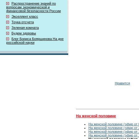
Распространение знаний по
вопросам экономической и
финансовой безопасности России
Экселлент класс
Точка отсчета
Зеленая комната
Будем здоровы
Блог Бориса Бояршинова На дне
российской науки
Нравится
На женской половине
На женской половине (эфир от 
На женской половине (эфир от 
На женской половине (эфир от 
На женской половине (эфир от 
На женской половине (эфир о