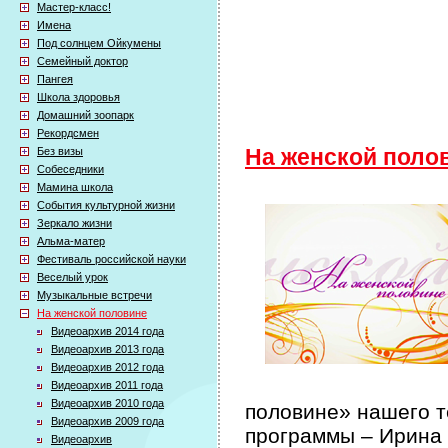
Мастер-класс!
Имена
Под солнцем Ойкумены
Семейный доктор
Пангея
Школа здоровья
Домашний зоопарк
Рекордсмен
Без визы
На женской поло
Собеседники
Мамина школа
События культурной жизни
Зеркало жизни
Альма-матер
Фестиваль российской науки
Веселый урок
Музыкальные встречи
На женской половине
Видеоархив 2014 года
Видеоархив 2013 года
Видеоархив 2012 года
Видеоархив 2011 года
Видеоархив 2010 года
половине» нашего т
Видеоархив 2009 года
программы – Ирина
Видеоархив