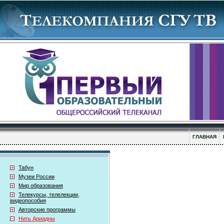
ГЛАВНАЯ
Табун
Музеи России
Мир образования
Телекурсы, телелекции,
видеопособия
Авторские программы
Нить Ариадны