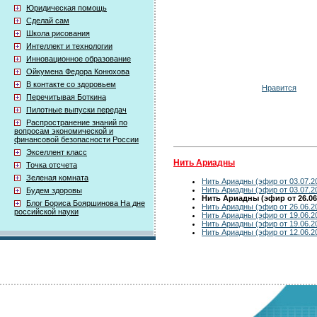
Юридическая помощь
Сделай сам
Школа рисования
Интеллект и технологии
Инновационное образование
Ойкумена Федора Конюхова
В контакте со здоровьем
Нравится
Перечитывая Боткина
Пилотные выпуски передач
Распространение знаний по
вопросам экономической и
финансовой безопасности России
Экселлент класс
Нить Ариадны
Точка отсчета
Зеленая комната
Нить Ариадны (эфир от 03.07.2
Нить Ариадны (эфир от 03.07.2
Будем здоровы
Нить Ариадны (эфир от 26.06
Блог Бориса Бояршинова На дне
Нить Ариадны (эфир от 26.06.2
российской науки
Нить Ариадны (эфир от 19.06.2
Нить Ариадны (эфир от 19.06.2
Нить Ариадны (эфир от 12.06.2