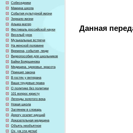
Собеседники
Мамина школа
События культурной жизни
Зеркало жизни
Альма-матер
Данная перед
Фестиваль российской науки
Веселый урок
Музыкальные встречи
На женской половине
Времена, события, люди
Видеопособия для школьников
Байки Бояршинова
Медицина. здоровье. красота
Принцип закона
В гостях у ветерана
Ваши трудовые права
О политике без политики
101 вопрос юристу
Легенды золотого века
Новая школа
Заглянем в словарь
Дорогу осилит идущий
Доказательная медицина
Объять необъятное
Ох, уж эти детки!