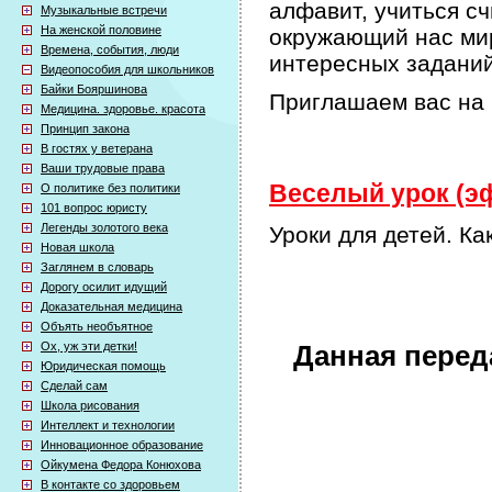
алфавит, учиться сч
Музыкальные встречи
На женской половине
окружающий нас мир
Времена, события, люди
интересных задани
Видеопособия для школьников
Байки Бояршинова
Приглашаем вас на 
Медицина. здоровье. красота
Принцип закона
В гостях у ветерана
Ваши трудовые права
Веселый урок (эф
О политике без политики
101 вопрос юристу
Легенды золотого века
Уроки для детей. Ка
Новая школа
Заглянем в словарь
Дорогу осилит идущий
Доказательная медицина
Объять необъятное
Ох, уж эти детки!
Данная перед
Юридическая помощь
Сделай сам
Школа рисования
Интеллект и технологии
Инновационное образование
Ойкумена Федора Конюхова
В контакте со здоровьем