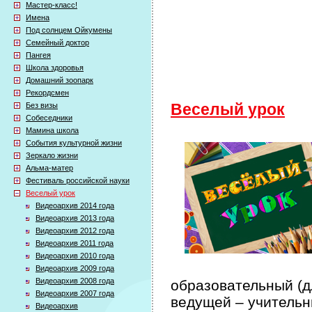
Мастер-класс!
Имена
Под солнцем Ойкумены
Семейный доктор
Пангея
Школа здоровья
Домашний зоопарк
Рекордсмен
Без визы
Веселый урок
Собеседники
Мамина школа
События культурной жизни
Зеркало жизни
Альма-матер
Фестиваль российской науки
Веселый урок
Видеоархив 2014 года
Видеоархив 2013 года
Видеоархив 2012 года
Видеоархив 2011 года
Видеоархив 2010 года
Видеоархив 2009 года
Видеоархив 2008 года
образовательный (дл
Видеоархив 2007 года
ведущей – учительн
Видеоархив