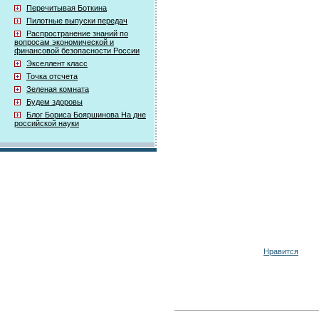
Перечитывая Боткина
Пилотные выпуски передач
Распространение знаний по
вопросам экономической и
финансовой безопасности России
Экселлент класс
Точка отсчета
Зеленая комната
Будем здоровы
Блог Бориса Бояршинова На дне
российской науки
Нравится