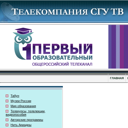
ГЛАВНАЯ
Табун
Музеи России
Мир образования
Телекурсы, телелекции,
видеопособия
Авторские программы
Нить Ариадны