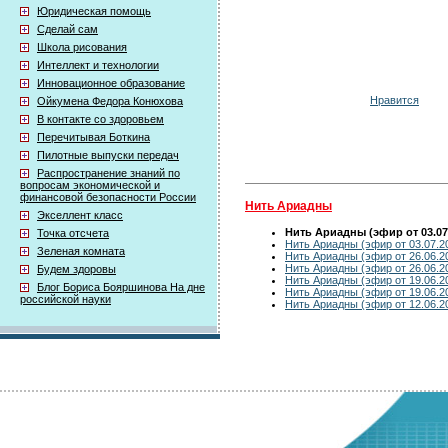
Юридическая помощь
Сделай сам
Школа рисования
Интеллект и технологии
Инновационное образование
Нравится
Ойкумена Федора Конюхова
В контакте со здоровьем
Перечитывая Боткина
Пилотные выпуски передач
Распространение знаний по
вопросам экономической и
финансовой безопасности России
Нить Ариадны
Экселлент класс
Нить Ариадны (эфир от 03.07
Точка отсчета
Нить Ариадны (эфир от 03.07.2
Зеленая комната
Нить Ариадны (эфир от 26.06.2
Нить Ариадны (эфир от 26.06.2
Будем здоровы
Нить Ариадны (эфир от 19.06.2
Блог Бориса Бояршинова На дне
Нить Ариадны (эфир от 19.06.2
российской науки
Нить Ариадны (эфир от 12.06.2