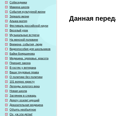
Собеседники
Мамина школа
События культурной жизни
Зеркало жизни
Данная перед
Альма-матер
Фестиваль российской науки
Веселый урок
Музыкальные встречи
На женской половине
Времена, события, люди
Видеопособия для школьников
Байки Бояршинова
Медицина. здоровье. красота
Принцип закона
В гостях у ветерана
Ваши трудовые права
О политике без политики
101 вопрос юристу
Легенды золотого века
Новая школа
Заглянем в словарь
Дорогу осилит идущий
Доказательная медицина
Объять необъятное
Ох, уж эти детки!