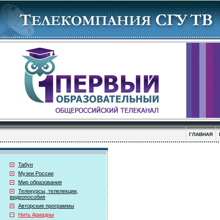
ГЛАВНАЯ
Табун
Музеи России
Мир образования
Телекурсы, телелекции,
видеопособия
Авторские программы
Нить Ариадны