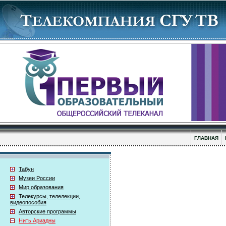
ГЛАВНАЯ
Табун
Музеи России
Мир образования
Телекурсы, телелекции,
видеопособия
Авторские программы
Нить Ариадны