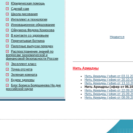
Юридическая помощь
Сделай сам
Школа рисования
Интеллект и технологии
Инновационное образование
Ойкумена Федора Конюхова
В контакте со здоровьем
Нравится
Перечитывая Боткина
Пилотные выпуски передач
Распространение знаний по
вопросам экономической и
финансовой безопасности России
Экселлент класс
Нить Ариадны
Точка отсчета
Зеленая комната
Нить Ариадны (эфир от 03.11.2
Нить Ариадны (эфир от 20.10.2
Будем здоровы
Нить Ариадны (эфир от 13.10.2
Блог Бориса Бояршинова На дне
Нить Ариадны (эфир от 06.10
российской науки
Нить Ариадны (эфир от 22.09.2
Нить Ариадны (эфир от 15.09.2
Нить Ариадны (эфир от 08.09.2