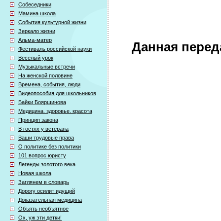
Собеседники
Мамина школа
События культурной жизни
Зеркало жизни
Альма-матер
Данная перед
Фестиваль российской науки
Веселый урок
Музыкальные встречи
На женской половине
Времена, события, люди
Видеопособия для школьников
Байки Бояршинова
Медицина. здоровье. красота
Принцип закона
В гостях у ветерана
Ваши трудовые права
О политике без политики
101 вопрос юристу
Легенды золотого века
Новая школа
Заглянем в словарь
Дорогу осилит идущий
Доказательная медицина
Объять необъятное
Ох, уж эти детки!