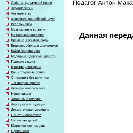
Педагог Антон Мака
События культурной жизни
Зеркало жизни
Альма-матер
Фестиваль российской науки
Веселый урок
Музыкальные встречи
Данная перед
На женской половине
Времена, события, люди
Видеопособия для школьников
Байки Бояршинова
Медицина. здоровье. красота
Принцип закона
В гостях у ветерана
Ваши трудовые права
О политике без политики
101 вопрос юристу
Легенды золотого века
Новая школа
Заглянем в словарь
Дорогу осилит идущий
Доказательная медицина
Объять необъятное
Ох, уж эти детки!
Юридическая помощь
Сделай сам