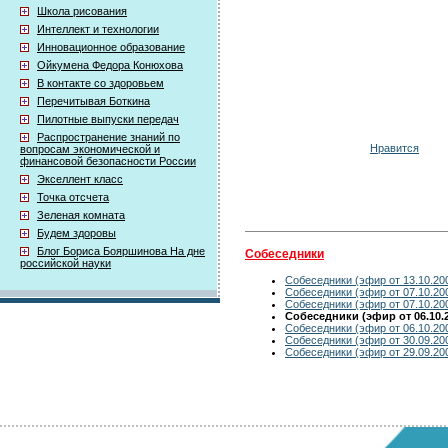
Школа рисования
Интеллект и технологии
Инновационное образование
Ойкумена Федора Конюхова
В контакте со здоровьем
Перечитывая Боткина
Пилотные выпуски передач
Распространение знаний по
Нравится
вопросам экономической и
финансовой безопасности России
Экселлент класс
Точка отсчета
Зеленая комната
Будем здоровы
Блог Бориса Бояршинова На дне
Собеседники
российской науки
Собеседники (эфир от 13.10.20
Собеседники (эфир от 07.10.20
Собеседники (эфир от 07.10.20
Собеседники (эфир от 06.10.
Собеседники (эфир от 06.10.20
Собеседники (эфир от 30.09.20
Собеседники (эфир от 29.09.20