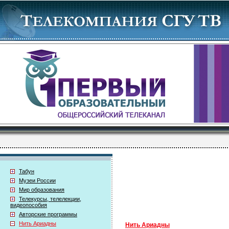
Табун
Музеи России
Мир образования
Телекурсы, телелекции,
видеопособия
Авторские программы
Нить Ариадны
Нить Ариадны