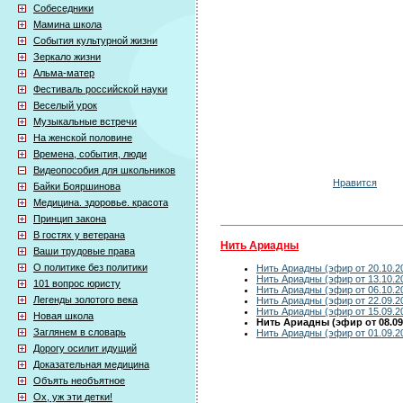
Собеседники
Мамина школа
События культурной жизни
Зеркало жизни
Альма-матер
Фестиваль российской науки
Веселый урок
Музыкальные встречи
На женской половине
Времена, события, люди
Видеопособия для школьников
Нравится
Байки Бояршинова
Медицина. здоровье. красота
Принцип закона
В гостях у ветерана
Нить Ариадны
Ваши трудовые права
О политике без политики
Нить Ариадны (эфир от 20.10.2
Нить Ариадны (эфир от 13.10.2
101 вопрос юристу
Нить Ариадны (эфир от 06.10.2
Легенды золотого века
Нить Ариадны (эфир от 22.09.2
Нить Ариадны (эфир от 15.09.2
Новая школа
Нить Ариадны (эфир от 08.09
Заглянем в словарь
Нить Ариадны (эфир от 01.09.2
Дорогу осилит идущий
Доказательная медицина
Объять необъятное
Ох, уж эти детки!