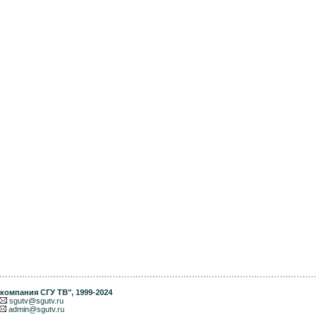
компания СГУ ТВ"
, 1999-2024
sgutv@sgutv.ru
admin@sgutv.ru