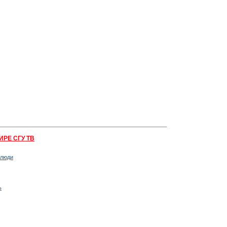
ИРЕ СГУ ТВ
 люди
ь