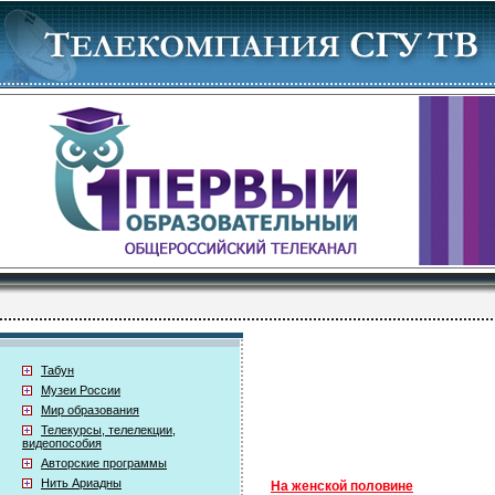
Табун
Музеи России
Мир образования
Телекурсы, телелекции,
видеопособия
Авторские программы
Нить Ариадны
На женской половине