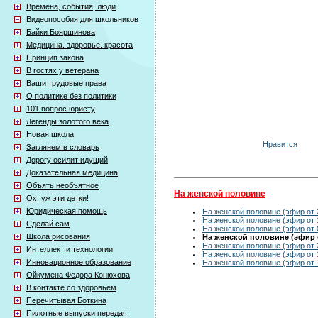
Времена, события, люди
Видеопособия для школьников
Байки Бояршинова
Медицина. здоровье. красота
Принцип закона
В гостях у ветерана
Ваши трудовые права
О политике без политики
101 вопрос юристу
Легенды золотого века
Новая школа
Нравится
Заглянем в словарь
Дорогу осилит идущий
Доказательная медицина
Объять необъятное
На женской половине
Ох, уж эти детки!
Юридическая помощь
На женской половине (эфир от 
На женской половине (эфир от 
Сделай сам
На женской половине (эфир от 
Школа рисования
На женской половине (эфир о
На женской половине (эфир от 
Интеллект и технологии
На женской половине (эфир от 
Инновационное образование
На женской половине (эфир от 
Ойкумена Федора Конюхова
В контакте со здоровьем
Перечитывая Боткина
Пилотные выпуски передач