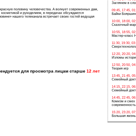
Заглянем в сл
красную половину человечества. А волнует современных дам,
09:45, 17:45, 01
, косметикой и рукоделием, в передачах обсуждаются
Байки Бояршин
ловине» нашего телеканала встречает своих гостей ведущая
10:00, 18:00, 02
Сказочный мар
10:55, 18:55, 02
Мастер-класс 
11:30, 19:30, 03
Сверхтехнологи
12:20, 20:20, 04
Изломы истори
12:50, 20:50, 04
Теория игр
мендуется для просмотра лицам старше
12 лет
13:45, 21:45, 05
Семейный докт
14:15, 22:15, 06
Семейный докт
14:45, 22:45, 06
Комизм и смех 
современность
15:20, 23:20, 07
Большая жизнь