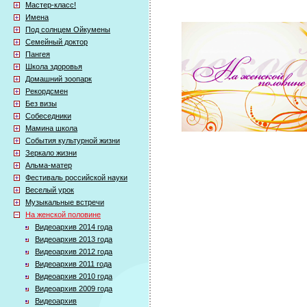
Мастер-класс!
Имена
Под солнцем Ойкумены
Семейный доктор
Пангея
Школа здоровья
Домашний зоопарк
Рекордсмен
Без визы
Собеседники
Мамина школа
События культурной жизни
Зеркало жизни
Альма-матер
Фестиваль российской науки
Веселый урок
Музыкальные встречи
На женской половине
Видеоархив 2014 года
Видеоархив 2013 года
Видеоархив 2012 года
Видеоархив 2011 года
Видеоархив 2010 года
Видеоархив 2009 года
Видеоархив