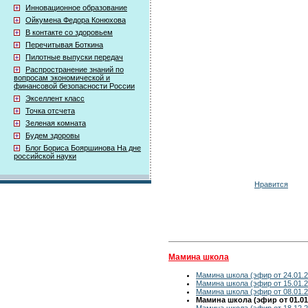
Инновационное образование
Ойкумена Федора Конюхова
В контакте со здоровьем
Перечитывая Боткина
Пилотные выпуски передач
Распространение знаний по
вопросам экономической и
финансовой безопасности России
Экселлент класс
Точка отсчета
Зеленая комната
Будем здоровы
Блог Бориса Бояршинова На дне
российской науки
Нравится
Мамина школа
Мамина школа (эфир от 24.01.2
Мамина школа (эфир от 15.01.2
Мамина школа (эфир от 08.01.2
Мамина школа (эфир от 01.01
Мамина школа (эфир от 18.12.2