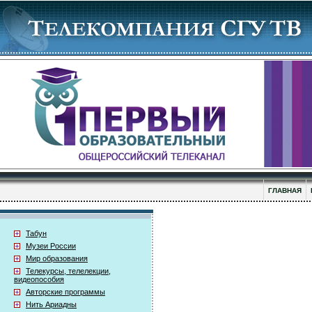
ГЛАВНАЯ
Табун
Музеи России
Мир образования
Телекурсы, телелекции,
видеопособия
Авторские программы
Нить Ариадны