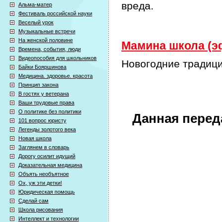
вреда.
Альма-матер
Фестиваль российской науки
Веселый урок
Музыкальные встречи
На женской половине
Мамина школа (эф
Времена, события, люди
Видеопособия для школьников
Новогодние традици
Байки Бояршинова
Медицина. здоровье. красота
Принцип закона
В гостях у ветерана
Ваши трудовые права
О политике без политики
Данная перед
101 вопрос юристу
Легенды золотого века
Новая школа
Заглянем в словарь
Дорогу осилит идущий
Доказательная медицина
Объять необъятное
Ох, уж эти детки!
Юридическая помощь
Сделай сам
Школа рисования
Интеллект и технологии