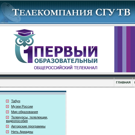
ГЛАВНАЯ
Табун
Музеи России
Мир образования
Телекурсы, телелекции,
видеопособия
Авторские программы
Нить Ариадны