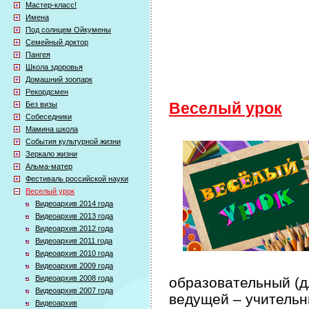
Мастер-класс!
Имена
Под солнцем Ойкумены
Семейный доктор
Пангея
Школа здоровья
Домашний зоопарк
Рекордсмен
Без визы
Веселый урок
Собеседники
Мамина школа
События культурной жизни
Зеркало жизни
Альма-матер
Фестиваль российской науки
Веселый урок
Видеоархив 2014 года
Видеоархив 2013 года
Видеоархив 2012 года
Видеоархив 2011 года
Видеоархив 2010 года
Видеоархив 2009 года
Видеоархив 2008 года
образовательный (дл
Видеоархив 2007 года
ведущей – учительн
Видеоархив