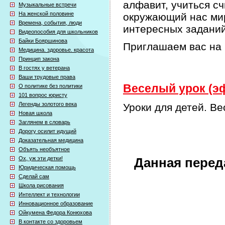
алфавит, учиться сч
Музыкальные встречи
На женской половине
окружающий нас мир
Времена, события, люди
интересных задани
Видеопособия для школьников
Байки Бояршинова
Приглашаем вас на 
Медицина. здоровье. красота
Принцип закона
В гостях у ветерана
Ваши трудовые права
Веселый урок (эф
О политике без политики
101 вопрос юристу
Легенды золотого века
Уроки для детей. В
Новая школа
Заглянем в словарь
Дорогу осилит идущий
Доказательная медицина
Объять необъятное
Ох, уж эти детки!
Данная перед
Юридическая помощь
Сделай сам
Школа рисования
Интеллект и технологии
Инновационное образование
Ойкумена Федора Конюхова
В контакте со здоровьем