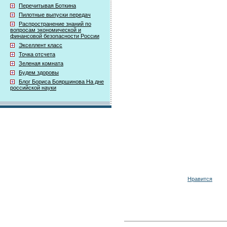
Перечитывая Боткина
Пилотные выпуски передач
Распространение знаний по
вопросам экономической и
финансовой безопасности России
Экселлент класс
Точка отсчета
Зеленая комната
Будем здоровы
Блог Бориса Бояршинова На дне
российской науки
Нравится