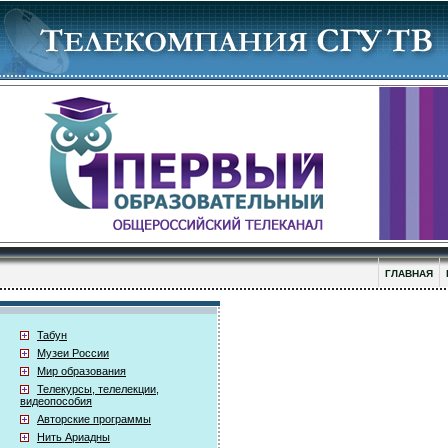
ГЛАВНАЯ
Табун
Музеи России
Мир образования
Телекурсы, телелекции,
видеопособия
Авторские программы
Нить Ариадны