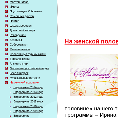
Мастер-класс!
Имена
Под солнцем Ойкумены
Семейный доктор
Пангея
Школа здоровья
Домашний зоопарк
Рекордсмен
Без визы
На женской поло
Собеседники
Мамина школа
События культурной жизни
Зеркало жизни
Альма-матер
Фестиваль российской науки
Веселый урок
Музыкальные встречи
На женской половине
Видеоархив 2014 года
Видеоархив 2013 года
Видеоархив 2012 года
Видеоархив 2011 года
Видеоархив 2010 года
половине» нашего т
Видеоархив 2009 года
программы – Ирина
Видеоархив