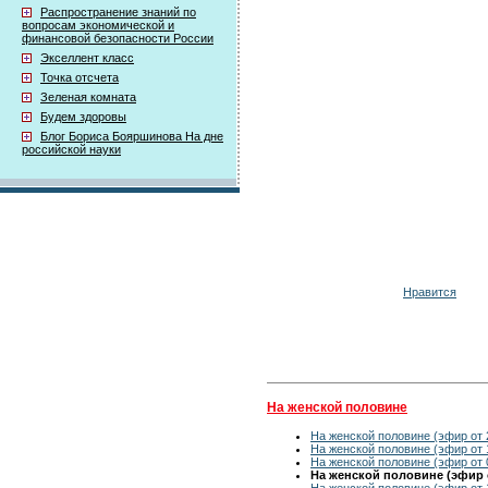
Распространение знаний по
вопросам экономической и
финансовой безопасности России
Экселлент класс
Точка отсчета
Зеленая комната
Будем здоровы
Блог Бориса Бояршинова На дне
российской науки
Нравится
На женской половине
На женской половине (эфир от 
На женской половине (эфир от 
На женской половине (эфир от 
На женской половине (эфир о
На женской половине (эфир от 