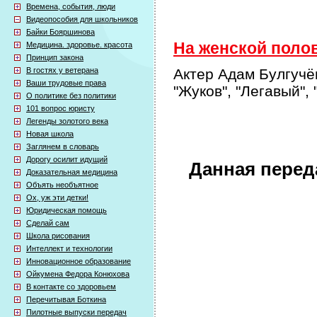
Времена, события, люди
Видеопособия для школьников
Байки Бояршинова
На женской полов
Медицина. здоровье. красота
Принцип закона
В гостях у ветерана
Актер Адам Булгучёв
Ваши трудовые права
"Жуков", "Легавый",
О политике без политики
101 вопрос юристу
Легенды золотого века
Новая школа
Заглянем в словарь
Дорогу осилит идущий
Данная перед
Доказательная медицина
Объять необъятное
Ох, уж эти детки!
Юридическая помощь
Сделай сам
Школа рисования
Интеллект и технологии
Инновационное образование
Ойкумена Федора Конюхова
В контакте со здоровьем
Перечитывая Боткина
Пилотные выпуски передач