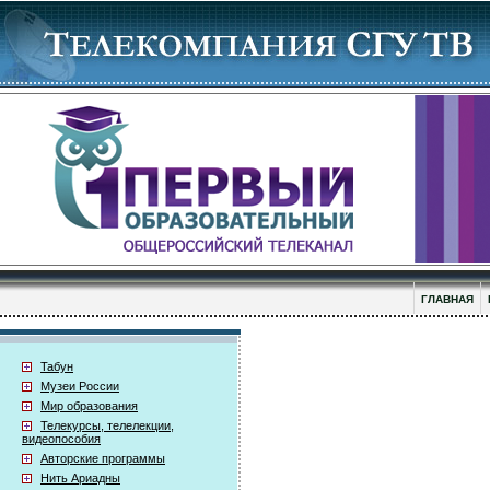
ГЛАВНАЯ
Табун
Музеи России
Мир образования
Телекурсы, телелекции,
видеопособия
Авторские программы
Нить Ариадны