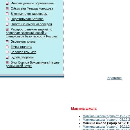
Инновационное образование
Ойкумена Федора Конюхова
В контакте со здоровьем
Перечитывая Боткина
Пилотные выпуски передач
Распространение знаний по
вопросам экономической и
финансовой безопасности России
Экселлент класс
Точка отсчета
Зеленая комната
Будем здоровы
Блог Бориса Бояршинова На дне
российской науки
Нравится
Мамина школа
Мамина школа (эфир от 15.12.2
Мамина школа (эфир от 08.12.2
Мамина школа (эфир от 17.11
Мамина школа (эфир от 10.11.2
Мамина школа (эфир от 03.11.2