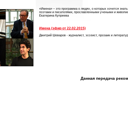
«Имена» – это программа о людях, о которых хочется знат
поэтами и писателями, прославленными учеными и живопис
Екатерина Купреева
Имена (эфир от 22.02.2015)
Дмитрий Шеваров - журналист, эссеист, прозаик и литерату
Данная передача реко