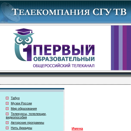
Табун
Музеи России
Мир образования
Телекурсы, телелекции,
видеопособия
Авторские программы
Нить Ариадны
Имена