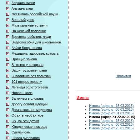
Зеркало жизни
Альма-матер
Фестиваль российской науки
Веселый урок
Музыкальные встречи
На женской половине
Времена, события, люди
Видеопособия для школьников
Байки Бояршинова
Медицина. здоровье. красота
Принцип закона
В гостях у ветерана
Ваши трудовые права
Нравится
О политике без политики
101 вопрос юристу
Легенды золотого века
Новая школа
Имена
Заглянем в словарь
Дорогу осилит идущий
Имена (эфир от 15.03.2015)
Имена (эфир от 08.03.2015)
Доказательная медицина
Имена (эфир от 01.03.2015)
Объять необъятное
Имена (эфир от 22.02.2015)
Имена (эфир от 15.02.2015)
Ох, уж эти детки!
Имена (эфир от 08.02.2015)
Юридическая помощь
Имена (эфир от 25.01.2015)
Сделай сам
Школа рисования