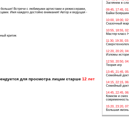
Заглянем в сл
ь больше! Встречи с любимыми артистами и режиссерами,
09:45, 17:45, 01
цами. Имя каждого достойно внимания! Автор и ведущая -
Байки Бояршин
10:00, 18:00, 02
Сказочный мар
10:55, 18:55, 02
Мастер-класс 
рный критик
11:30, 19:30, 03
Сверхтехнологи
12:20, 20:20, 04
Изломы истори
12:50, 20:50, 04
Теория игр
13:45, 21:45, 05
Семейный докт
мендуется для просмотра лицам старше
12 лет
14:15, 22:15, 06
Семейный докт
14:45, 22:45, 06
Комизм и смех 
современность
15:20, 23:20, 07
Большая жизнь