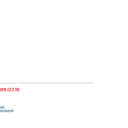
ИРЕ СГУ ТВ
щий
разование