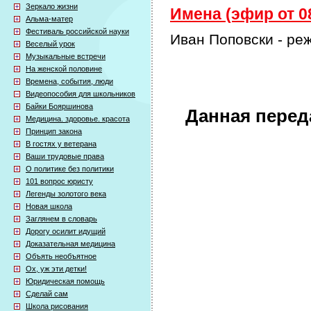
Зеркало жизни
Имена (эфир от 08
Альма-матер
Фестиваль российской науки
Иван Поповски - ре
Веселый урок
Музыкальные встречи
На женской половине
Времена, события, люди
Видеопособия для школьников
Байки Бояршинова
Данная перед
Медицина. здоровье. красота
Принцип закона
В гостях у ветерана
Ваши трудовые права
О политике без политики
101 вопрос юристу
Легенды золотого века
Новая школа
Заглянем в словарь
Дорогу осилит идущий
Доказательная медицина
Объять необъятное
Ох, уж эти детки!
Юридическая помощь
Сделай сам
Школа рисования