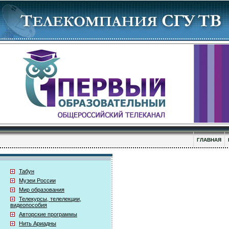
ГЛАВНАЯ
Табун
Музеи России
Мир образования
Телекурсы, телелекции,
видеопособия
Авторские программы
Нить Ариадны