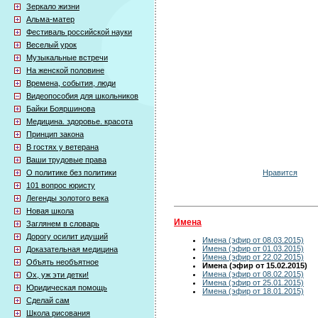
Зеркало жизни
Альма-матер
Фестиваль российской науки
Веселый урок
Музыкальные встречи
На женской половине
Времена, события, люди
Видеопособия для школьников
Байки Бояршинова
Медицина. здоровье. красота
Принцип закона
В гостях у ветерана
Ваши трудовые права
Нравится
О политике без политики
101 вопрос юристу
Легенды золотого века
Новая школа
Имена
Заглянем в словарь
Дорогу осилит идущий
Имена (эфир от 08.03.2015)
Имена (эфир от 01.03.2015)
Доказательная медицина
Имена (эфир от 22.02.2015)
Объять необъятное
Имена (эфир от 15.02.2015)
Имена (эфир от 08.02.2015)
Ох, уж эти детки!
Имена (эфир от 25.01.2015)
Юридическая помощь
Имена (эфир от 18.01.2015)
Сделай сам
Школа рисования