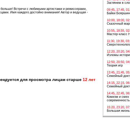
Заглянем в сл
ь больше! Встречи с любимыми артистами и режиссерами,
09:45, 17:45, 01
цами. Имя каждого достойно внимания! Автор и ведущая -
Байки Бояршин
10:00, 18:00, 02
Сказочный мар
10:55, 18:55, 02
Мастер-класс 
11:30, 19:30, 03
Сверхтехнологи
12:20, 20:20, 04
Изломы истори
12:50, 20:50, 04
Теория игр
13:45, 21:45, 05
Семейный докт
мендуется для просмотра лицам старше
12 лет
14:15, 22:15, 06
Семейный докт
14:45, 22:45, 06
Комизм и смех 
современность
15:20, 23:20, 07
Большая жизнь