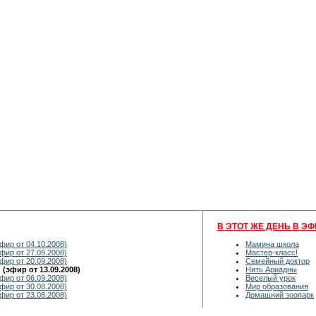
В ЭТОТ ЖЕ ДЕНЬ В ЭФ
фир от 04.10.2008)
Мамина школа
фир от 27.09.2008)
Мастер-класс!
фир от 20.09.2008)
Семейный доктор
(эфир от 13.09.2008)
Нить Ариадны
фир от 06.09.2008)
Веселый урок
фир от 30.08.2008)
Мир образования
фир от 23.08.2008)
Домашний зоопарк