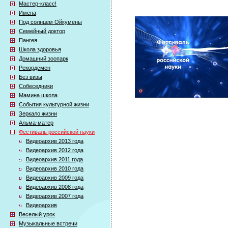
Мастер-класс!
Имена
Под солнцем Ойкумены
Семейный доктор
Пангея
Школа здоровья
Домашний зоопарк
Рекордсмен
Без визы
Собеседники
Мамина школа
События культурной жизни
Зеркало жизни
Альма-матер
Фестиваль российской науки
Видеоархив 2013 года
Видеоархив 2012 года
Видеоархив 2011 года
Видеоархив 2010 года
Видеоархив 2009 года
Видеоархив 2008 года
Видеоархив 2007 года
Видеоархив
Веселый урок
Музыкальные встречи