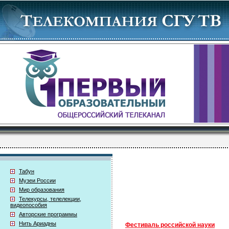
Табун
Музеи России
Мир образования
Телекурсы, телелекции,
видеопособия
Авторские программы
Нить Ариадны
Фестиваль российской науки