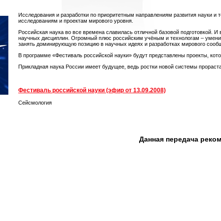
Исследования и разработки по приоритетным направлениям развития науки и 
исследованиям и проектам мирового уровня.
Российская наука во все времена славилась отличной базовой подготовкой. И
научных дисциплин. Огромный плюс российским учёным и технологам – умени
занять доминирующую позицию в научных идеях и разработках мирового сооб
В программе «Фестиваль российской науки» будут представлены проекты, ко
Прикладная наука России имеет будущее, ведь ростки новой системы прораста
Фестиваль российской науки (эфир от 13.09.2008)
Сейсмология
Данная передача реко