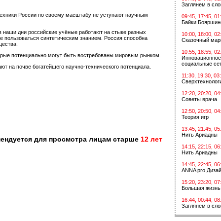
Заглянем в сл
техники России по своему масштабу не уступают научным
09:45, 17:45, 01
Байки Бояршин
 в наши дни российские учёные работают на стыке разных
10:00, 18:00, 02
е пользоваться синтетическим знанием. Россия способна
Сказочный мар
щества.
10:55, 18:55, 02
торые потенциально могут быть востребованы мировым рынком.
Инновационное
социальные сет
ют на почве богатейшего научно-технического потенциала.
11:30, 19:30, 03
Сверхтехнологи
12:20, 20:20, 04
Советы врача
12:50, 20:50, 04
Теория игр
13:45, 21:45, 05
Нить Ариадны
мендуется для просмотра лицам старше
12 лет
14:15, 22:15, 06
Нить Ариадны
14:45, 22:45, 06
ANNA pro Диза
15:20, 23:20, 07
Большая жизнь
16:44, 00:44, 08
Заглянем в сл