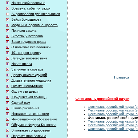
На женской половине
Времена, события, люди
Видеопособия для школьников
Байки Бояршинова
Медицина. здоровье. красота
Принцип закона
В гостях у ветерана
Ваши трудовые права
О политике без политики
101 вопрос юристу
Легенды золотого века
Новая школа
Заглянем в словарь
Дорогу осилит идущий
Нравится
Доказательная медицина
Объять необъятное
Ох, уж эти детки!
Юридическая помощь
Фестиваль российской науки
Сделай сам
Фестиваль российской науки (э
Школа рисования
Фестиваль российской науки (э
Интеллект и технологии
Фестиваль российской науки (э
Фестиваль российской науки 
Инновационное образование
Фестиваль российской науки (э
Ойкумена Федора Конюхова
Фестиваль российской науки (э
Фестиваль российской науки (э
В контакте со здоровьем
Перечитывая Боткина