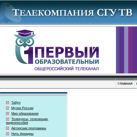
ГЛАВНАЯ
Табун
Музеи России
Мир образования
Телекурсы, телелекции,
видеопособия
Авторские программы
Нить Ариадны