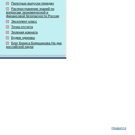
Пилотные выпуски передач
Распространение знаний по
вопросам экономической и
финансовой безопасности России
Экселлент класс
Точка отсчета
Зеленая комната
Будем здоровы
Блог Бориса Бояршинова На дне
российской науки
Нравится