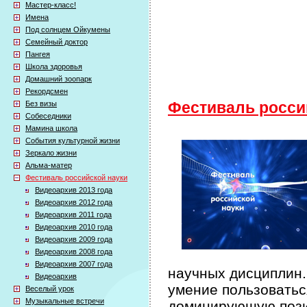
Мастер-класс!
Имена
Под солнцем Ойкумены
Семейный доктор
Пангея
Школа здоровья
Домашний зоопарк
Рекордсмен
Без визы
Фестиваль росси
Собеседники
Мамина школа
События культурной жизни
Зеркало жизни
Альма-матер
Фестиваль российской науки
Видеоархив 2013 года
Видеоархив 2012 года
Видеоархив 2011 года
Видеоархив 2010 года
Видеоархив 2009 года
Видеоархив 2008 года
Видеоархив 2007 года
научных дисциплин.
Видеоархив
умение пользоватьс
Веселый урок
Музыкальные встречи
доминирующую пози