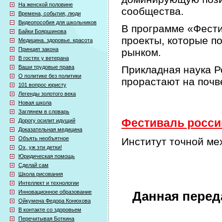
На женской половине
сообщества.
Времена, события, люди
Видеопособия для школьников
В программе «Фести
Байки Бояршинова
проекты, которые п
Медицина. здоровье. красота
Принцип закона
рынком.
В гостях у ветерана
Ваши трудовые права
Прикладная наука Р
О политике без политики
прорастают на почв
101 вопрос юристу
Легенды золотого века
Новая школа
Заглянем в словарь
Фестиваль россий
Дорогу осилит идущий
Доказательная медицина
Объять необъятное
Институт точной ме
Ох, уж эти детки!
Юридическая помощь
Сделай сам
Школа рисования
Интеллект и технологии
Инновационное образование
Данная перед
Ойкумена Федора Конюхова
В контакте со здоровьем
Перечитывая Боткина