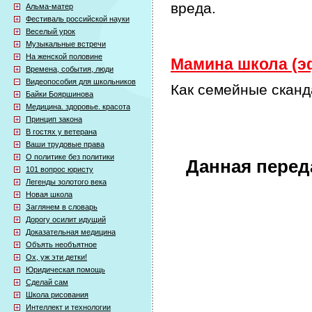
вреда.
Альма-матер
Фестиваль российской науки
Веселый урок
Музыкальные встречи
На женской половине
Мамина школа (эф
Времена, события, люди
Видеопособия для школьников
Как семейные сканд
Байки Бояршинова
Медицина. здоровье. красота
Принцип закона
В гостях у ветерана
Ваши трудовые права
О политике без политики
Данная перед
101 вопрос юристу
Легенды золотого века
Новая школа
Заглянем в словарь
Дорогу осилит идущий
Доказательная медицина
Объять необъятное
Ох, уж эти детки!
Юридическая помощь
Сделай сам
Школа рисования
Интеллект и технологии