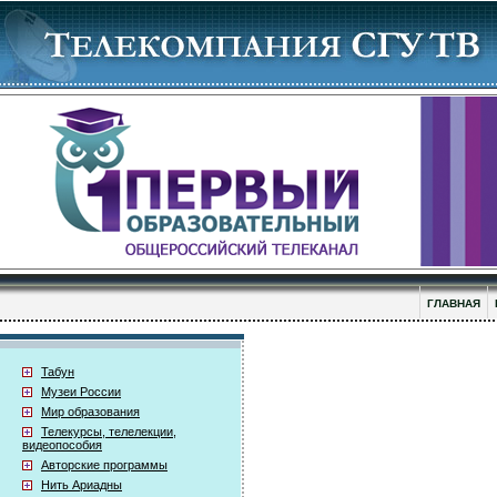
ГЛАВНАЯ
Табун
Музеи России
Мир образования
Телекурсы, телелекции,
видеопособия
Авторские программы
Нить Ариадны