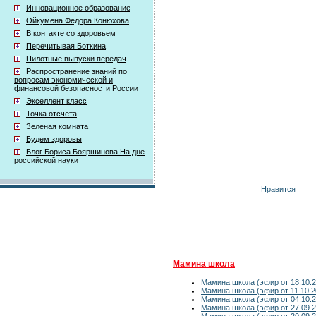
Инновационное образование
Ойкумена Федора Конюхова
В контакте со здоровьем
Перечитывая Боткина
Пилотные выпуски передач
Распространение знаний по
вопросам экономической и
финансовой безопасности России
Экселлент класс
Точка отсчета
Зеленая комната
Будем здоровы
Блог Бориса Бояршинова На дне
российской науки
Нравится
Мамина школа
Мамина школа (эфир от 18.10.2
Мамина школа (эфир от 11.10.2
Мамина школа (эфир от 04.10.2
Мамина школа (эфир от 27.09.2
Мамина школа (эфир от 20.09.2