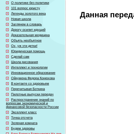
О политике без политики
101 вопрос юристу
Данная перед
Легенды золотого века
Новая школа
Заглянем в словарь
Дорогу осилит идущий
Доказательная медицина
Объять необъятное
Ох, уж эти детки!
Юридическая помощь
Сделай сам
Школа рисования
Интеллект и технологии
Инновационное образование
Ойкумена Федора Конюхова
В контакте со здоровьем
Перечитывая Боткина
Пилотные выпуски передач
Распространение знаний по
вопросам экономической и
финансовой безопасности России
Экселлент класс
Точка отсчета
Зеленая комната
Будем здоровы
Блог Бориса Бояршинова На дне