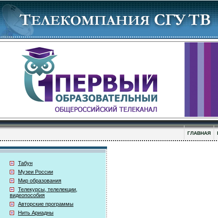
ГЛАВНАЯ
Табун
Музеи России
Мир образования
Телекурсы, телелекции,
видеопособия
Авторские программы
Нить Ариадны