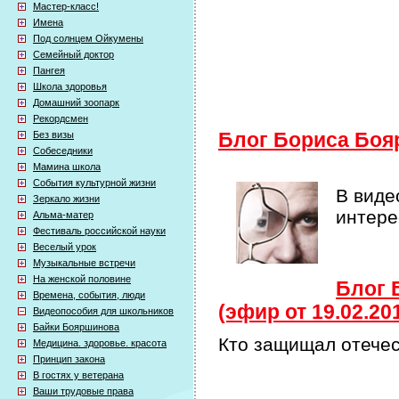
Мастер-класс!
Имена
Под солнцем Ойкумены
Семейный доктор
Пангея
Школа здоровья
Домашний зоопарк
Рекордсмен
Без визы
Блог Бориса Боя
Собеседники
Мамина школа
События культурной жизни
В виде
Зеркало жизни
интер
Альма-матер
Фестиваль российской науки
Веселый урок
Музыкальные встречи
На женской половине
Блог 
Времена, события, люди
(эфир от 19.02.20
Видеопособия для школьников
Байки Бояршинова
Кто защищал отечест
Медицина. здоровье. красота
Принцип закона
В гостях у ветерана
Ваши трудовые права