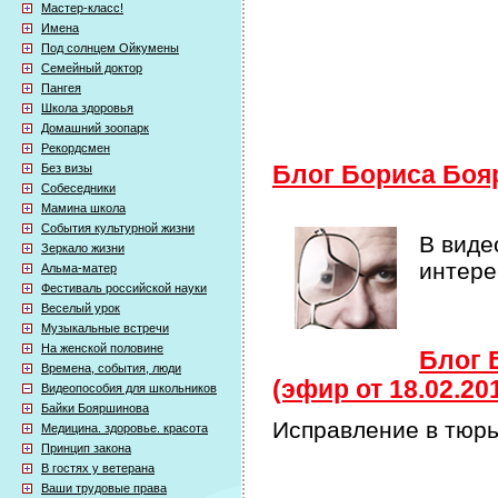
Мастер-класс!
Имена
Под солнцем Ойкумены
Семейный доктор
Пангея
Школа здоровья
Домашний зоопарк
Рекордсмен
Без визы
Блог Бориса Боя
Собеседники
Мамина школа
События культурной жизни
В виде
Зеркало жизни
интер
Альма-матер
Фестиваль российской науки
Веселый урок
Музыкальные встречи
На женской половине
Блог 
Времена, события, люди
(эфир от 18.02.20
Видеопособия для школьников
Байки Бояршинова
Исправление в тюр
Медицина. здоровье. красота
Принцип закона
В гостях у ветерана
Ваши трудовые права