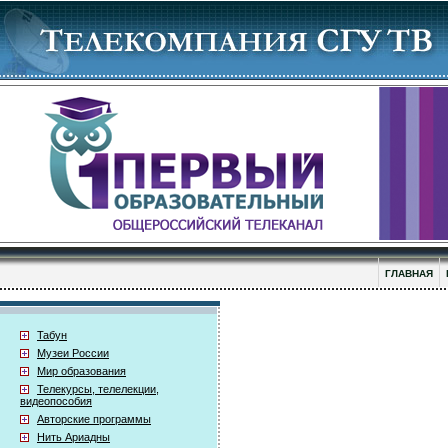
ГЛАВНАЯ
Табун
Музеи России
Мир образования
Телекурсы, телелекции,
видеопособия
Авторские программы
Нить Ариадны