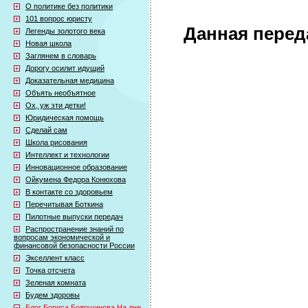
О политике без политики
101 вопрос юристу
Данная перед
Легенды золотого века
Новая школа
Заглянем в словарь
Дорогу осилит идущий
Доказательная медицина
Объять необъятное
Ох, уж эти детки!
Юридическая помощь
Сделай сам
Школа рисования
Интеллект и технологии
Инновационное образование
Ойкумена Федора Конюхова
В контакте со здоровьем
Перечитывая Боткина
Пилотные выпуски передач
Распространение знаний по
вопросам экономической и
финансовой безопасности России
Экселлент класс
Точка отсчета
Зеленая комната
Будем здоровы
Блог Бориса Бояршинова На дне