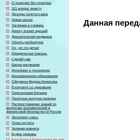
О политике без политики
101 вопрос юристу
Легенды золотого века
Новая школа
Данная перед
Заглянем в словарь
Дорогу осилит идущий
Доказательная медицина
Объять необъятное
Ох, уж эти детки!
Юридическая помощь
Сделай сам
Школа рисования
Интеллект и технологии
Инновационное образование
Ойкумена Федора Конюхова
В контакте со здоровьем
Перечитывая Боткина
Пилотные выпуски передач
Распространение знаний по
вопросам экономической и
финансовой безопасности России
Экселлент класс
Точка отсчета
Зеленая комната
Будем здоровы
Блог Бориса Бояршинова На дне