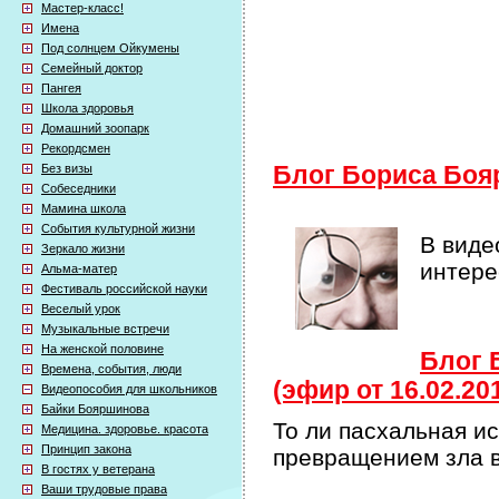
Мастер-класс!
Имена
Под солнцем Ойкумены
Семейный доктор
Пангея
Школа здоровья
Домашний зоопарк
Рекордсмен
Без визы
Блог Бориса Боя
Собеседники
Мамина школа
События культурной жизни
В виде
Зеркало жизни
интер
Альма-матер
Фестиваль российской науки
Веселый урок
Музыкальные встречи
На женской половине
Блог 
Времена, события, люди
(эфир от 16.02.20
Видеопособия для школьников
Байки Бояршинова
То ли пасхальная и
Медицина. здоровье. красота
Принцип закона
превращением зла 
В гостях у ветерана
Ваши трудовые права