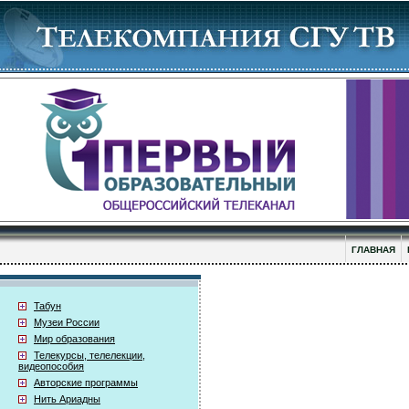
ГЛАВНАЯ
Табун
Музеи России
Мир образования
Телекурсы, телелекции,
видеопособия
Авторские программы
Нить Ариадны