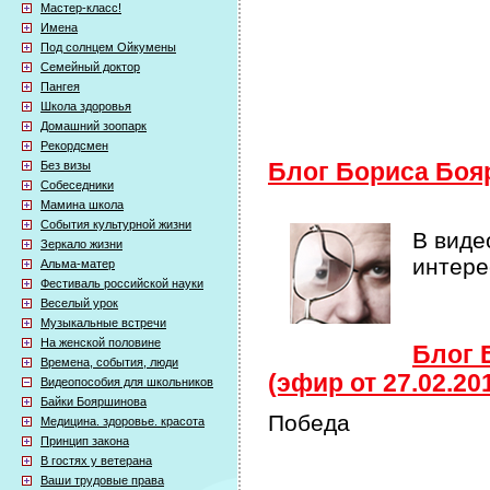
Мастер-класс!
Имена
Под солнцем Ойкумены
Семейный доктор
Пангея
Школа здоровья
Домашний зоопарк
Рекордсмен
Без визы
Блог Бориса Боя
Собеседники
Мамина школа
События культурной жизни
В виде
Зеркало жизни
интер
Альма-матер
Фестиваль российской науки
Веселый урок
Музыкальные встречи
На женской половине
Блог 
Времена, события, люди
(эфир от 27.02.20
Видеопособия для школьников
Байки Бояршинова
Победа
Медицина. здоровье. красота
Принцип закона
В гостях у ветерана
Ваши трудовые права