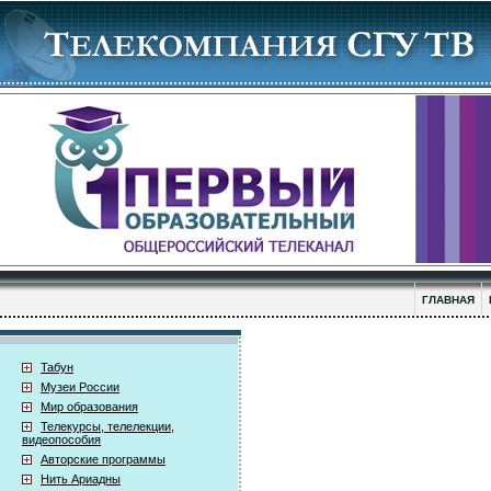
ГЛАВНАЯ
Табун
Музеи России
Мир образования
Телекурсы, телелекции,
видеопособия
Авторские программы
Нить Ариадны