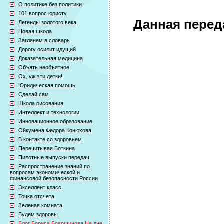
О политике без политики
101 вопрос юристу
Данная перед
Легенды золотого века
Новая школа
Заглянем в словарь
Дорогу осилит идущий
Доказательная медицина
Объять необъятное
Ох, уж эти детки!
Юридическая помощь
Сделай сам
Школа рисования
Интеллект и технологии
Инновационное образование
Ойкумена Федора Конюхова
В контакте со здоровьем
Перечитывая Боткина
Пилотные выпуски передач
Распространение знаний по
вопросам экономической и
финансовой безопасности России
Экселлент класс
Точка отсчета
Зеленая комната
Будем здоровы
Блог Бориса Бояршинова На дне