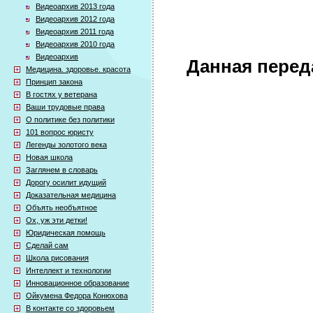
Видеоархив 2013 года
Видеоархив 2012 года
Видеоархив 2011 года
Видеоархив 2010 года
Видеоархив
Данная перед
Медицина. здоровье. красота
Принцип закона
В гостях у ветерана
Ваши трудовые права
О политике без политики
101 вопрос юристу
Легенды золотого века
Новая школа
Заглянем в словарь
Дорогу осилит идущий
Доказательная медицина
Объять необъятное
Ох, уж эти детки!
Юридическая помощь
Сделай сам
Школа рисования
Интеллект и технологии
Инновационное образование
Ойкумена Федора Конюхова
В контакте со здоровьем