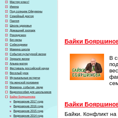
Мастер-класс!
Имена
Под солнцем Ойкумены
Семейный доктор
Пангея
Школа здоровья
Домашний зоопарк
Рекордсмен
Без визы
Байки Бояршино
Собеседники
Мамина школа
События культурной жизни
В 
Зеркало жизни
по
Альма-матер
Фестиваль российской науки
ве
Веселый урок
фак
Музыкальные встречи
се
На женской половине
Времена, события, люди
Видеопособия для школьников
Байки Бояршинова
Видеоархив 2017 года
Байки Бояршинова
Видеоархив 2016 года
Видеоархив 2015 года
Байки. Конфликт н
Видеоархив 2014 года