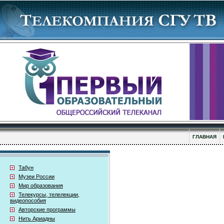
ГЛАВНАЯ
Табун
Музеи России
Мир образования
Телекурсы, телелекции,
видеопособия
Авторские программы
Нить Ариадны