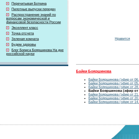
Перечитывая Боткина
Пилотные выпуски передач
Распространение знаний по
вопросам экономической и
финансовой безопасности России
Экселлент класс
Точка отсчета
Нравится
Зеленая комната
Будем здоровы
Блог Бориса Бояршинова На дне
российской науки
Байки Бояршинова
Байки Бояршинова (эфир от 06.
Байки Бояршинова (эфир от 05.
Байки Бояршинова (эфир от 28.
Байки Бояршинова (эфир от 2
Байки Бояршинова (эфир от 21.
Байки Бояршинова (эфир от 20.
Байки Бояршинова (эфир от 14.