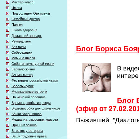
Мастер-класс!
Имена
Под солнцем Ойкумены
Семейный доктор
Пангея
Школа здоровья
Домашний зоопарк
Рекордсмен
Без визы
Блог Бориса Боя
Собеседники
Мамина школа
События культурной жизни
В виде
Зеркало жизни
интер
Альма-матер
Фестиваль российской науки
Веселый урок
Музыкальные встречи
На женской половине
Блог 
Времена, события, люди
(эфир от 27.02.20
Видеопособия для школьников
Байки Бояршинова
Выживший. "Диалоги
Медицина. здоровье. красота
Принцип закона
В гостях у ветерана
Ваши трудовые права