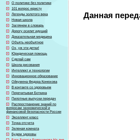
О политике без политики
101 вопрос юристу
Данная перед
Легенды золотого века
Новая школа
Заглянем в словарь
Дорогу осилит идущий
Доказательная медицина
Объять необъятное
Ох, уж эти детки!
Юридическая помощь
Сделай сам
Школа рисования
Интеллект и технологии
Инновационное образование
Ойкумена Федора Конюхова
В контакте со здоровьем
Перечитывая Боткина
Пилотные выпуски передач
Распространение знаний по
вопросам экономической и
финансовой безопасности России
Экселлент класс
Точка отсчета
Зеленая комната
Будем здоровы
Блог Бориса Бояршинова На дне