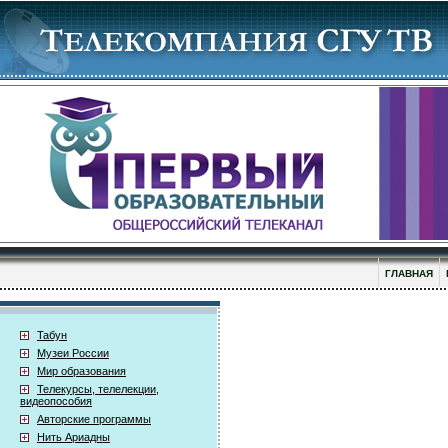
ГЛАВНАЯ
Табун
Музеи России
Мир образования
Телекурсы, телелекции,
видеопособия
Авторские программы
Нить Ариадны