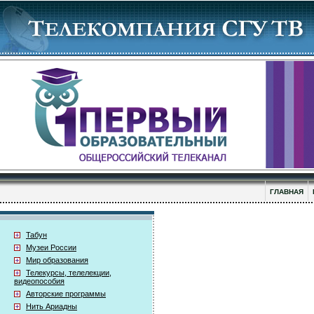
ГЛАВНАЯ
Табун
Музеи России
Мир образования
Телекурсы, телелекции,
видеопособия
Авторские программы
Нить Ариадны