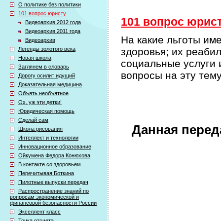
О политике без политики
101 вопрос юристу
101 вопрос юрист
Видеоархив 2012 года
Видеоархив 2011 года
На какие льготы им
Видеоархив
Легенды золотого века
здоровья; их реаби
Новая школа
социальные услуги 
Заглянем в словарь
вопросы на эту тему
Дорогу осилит идущий
Доказательная медицина
Объять необъятное
Ох, уж эти детки!
Юридическая помощь
Сделай сам
Данная перед
Школа рисования
Интеллект и технологии
Инновационное образование
Ойкумена Федора Конюхова
В контакте со здоровьем
Перечитывая Боткина
Пилотные выпуски передач
Распространение знаний по
вопросам экономической и
финансовой безопасности России
Экселлент класс
Точка отсчета