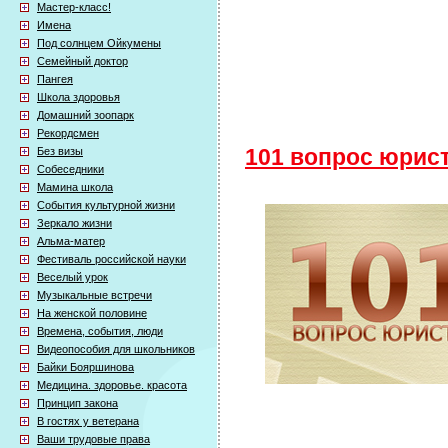
Мастер-класс!
Имена
Под солнцем Ойкумены
Семейный доктор
Пангея
Школа здоровья
Домашний зоопарк
Рекордсмен
Без визы
101 вопрос юрис
Собеседники
Мамина школа
События культурной жизни
Зеркало жизни
Альма-матер
Фестиваль российской науки
Веселый урок
Музыкальные встречи
На женской половине
Времена, события, люди
Видеопособия для школьников
Байки Бояршинова
Медицина. здоровье. красота
Принцип закона
В гостях у ветерана
Ваши трудовые права