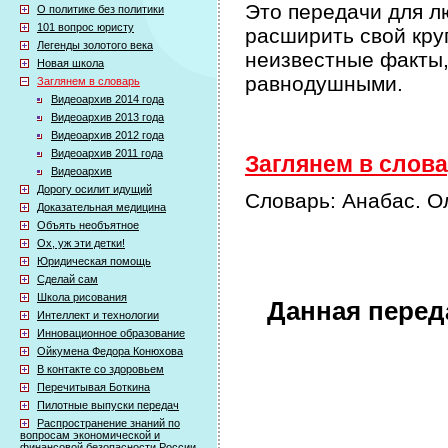
Это передачи для л
О политике без политики
101 вопрос юристу
расширить свой кру
Легенды золотого века
неизвестные факты,
Новая школа
равнодушными.
Заглянем в словарь
Видеоархив 2014 года
Видеоархив 2013 года
Видеоархив 2012 года
Видеоархив 2011 года
Заглянем в словар
Видеоархив
Дорогу осилит идущий
Словарь: Анабас. О
Доказательная медицина
Объять необъятное
Ох, уж эти детки!
Юридическая помощь
Сделай сам
Школа рисования
Данная перед
Интеллект и технологии
Инновационное образование
Ойкумена Федора Конюхова
В контакте со здоровьем
Перечитывая Боткина
Пилотные выпуски передач
Распространение знаний по
вопросам экономической и
финансовой безопасности России