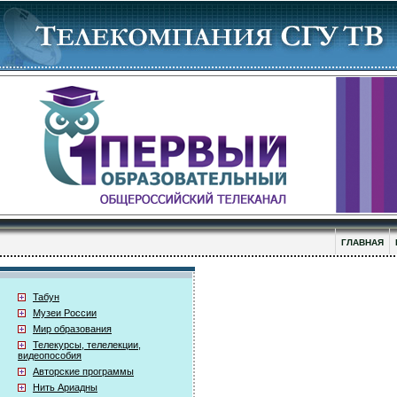
ГЛАВНАЯ
Табун
Музеи России
Мир образования
Телекурсы, телелекции,
видеопособия
Авторские программы
Нить Ариадны