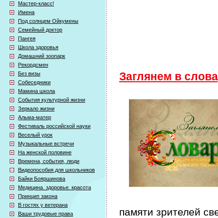
Мастер-класс!
Имена
Под солнцем Ойкумены
Семейный доктор
Пангея
Школа здоровья
Домашний зоопарк
Рекордсмен
Без визы
Заглянем в слов
Собеседники
Мамина школа
События культурной жизни
Зеркало жизни
Альма-матер
Фестиваль российской науки
Веселый урок
Музыкальные встречи
На женской половине
Времена, события, люди
Видеопособия для школьников
Байки Бояршинова
Медицина. здоровье. красота
Принцип закона
В гостях у ветерана
памяти зрителей св
Ваши трудовые права