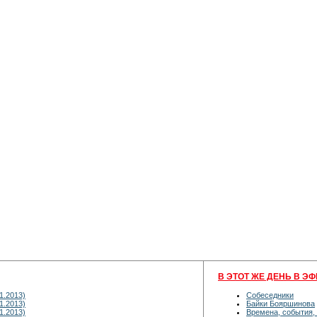
В ЭТОТ ЖЕ ДЕНЬ В ЭФ
1.2013)
Собеседники
1.2013)
Байки Бояршинова
1.2013)
Времена, события,