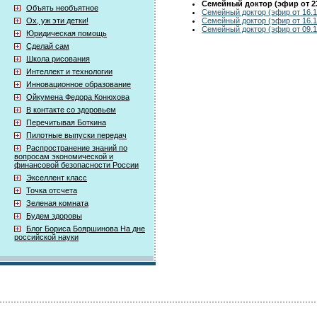
Семейный доктор (эфир от 23
Объять необъятное
Семейный доктор (эфир от 16.1
Семейный доктор (эфир от 16.1
Ох, уж эти детки!
Семейный доктор (эфир от 09.1
Юридическая помощь
Сделай сам
Школа рисования
Интеллект и технологии
Инновационное образование
Ойкумена Федора Конюхова
В контакте со здоровьем
Перечитывая Боткина
Пилотные выпуски передач
Распространение знаний по
вопросам экономической и
финансовой безопасности России
Экселлент класс
Точка отсчета
Зеленая комната
Будем здоровы
Блог Бориса Бояршинова На дне
российской науки