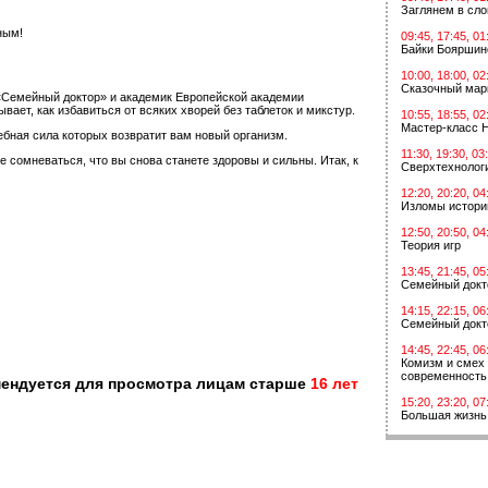
Заглянем в сл
ным!
09:45, 17:45, 01
Байки Бояршин
10:00, 18:00, 02
Сказочный мар
«Семейный доктор» и академик Европейской академии
ет, как избавиться от всяких хворей без таблеток и микстур.
10:55, 18:55, 02
Мастер-класс 
ебная сила которых возвратит вам новый организм.
11:30, 19:30, 03
сомневаться, что вы снова станете здоровы и сильны. Итак, к
Сверхтехнологи
12:20, 20:20, 04
Изломы истори
12:50, 20:50, 04
Теория игр
13:45, 21:45, 05
Семейный докт
14:15, 22:15, 06
Семейный докт
14:45, 22:45, 06
Комизм и смех 
современность
мендуется для просмотра лицам старше
16 лет
15:20, 23:20, 07
Большая жизнь