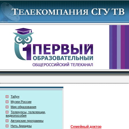
Табун
Музеи России
Мир образования
Телекурсы, телелекции,
видеопособия
Авторские программы
Нить Ариадны
Семейный доктор