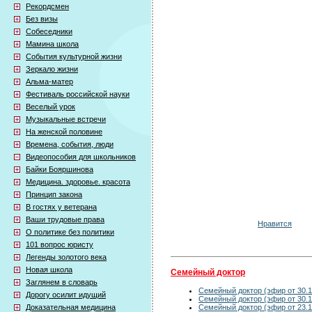
Рекордсмен
Без визы
Собеседники
Мамина школа
События культурной жизни
Зеркало жизни
Альма-матер
Фестиваль российской науки
Веселый урок
Музыкальные встречи
На женской половине
Времена, события, люди
Видеопособия для школьников
Байки Бояршинова
Медицина. здоровье. красота
Принцип закона
В гостях у ветерана
Ваши трудовые права
Нравится
О политике без политики
101 вопрос юристу
Легенды золотого века
Новая школа
Семейный доктор
Заглянем в словарь
Семейный доктор (эфир от 30.1
Дорогу осилит идущий
Семейный доктор (эфир от 30.1
Семейный доктор (эфир от 23.1
Доказательная медицина