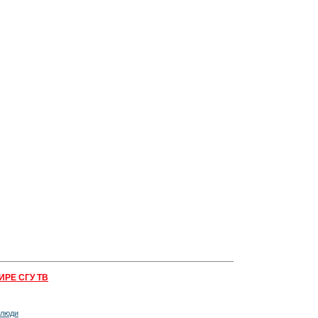
ИРЕ СГУ ТВ
 люди