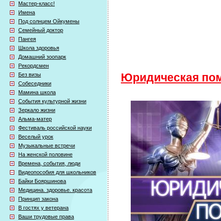
Мастер-класс!
Имена
Под солнцем Ойкумены
Семейный доктор
Пангея
Школа здоровья
Домашний зоопарк
Рекордсмен
Без визы
Юридическая по
Собеседники
Мамина школа
События культурной жизни
Зеркало жизни
Альма-матер
Фестиваль российской науки
Веселый урок
Музыкальные встречи
На женской половине
Времена, события, люди
Видеопособия для школьников
Байки Бояршинова
Медицина. здоровье. красота
Принцип закона
В гостях у ветерана
Ваши трудовые права