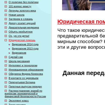
О политике без политики
101 вопрос юристу
Легенды золотого века
Новая школа
Заглянем в словарь
Юридическая помо
Дорогу осилит идущий
Доказательная медицина
Что такое юридичес
Объять необъятное
предварительной бе
Ох, уж эти детки!
Юридическая помощь
мирным способом? К
Видеоархив 2014 года
эти и другие вопро
Видеоархив 2013 года
Видеоархив
Сделай сам
Школа рисования
Интеллект и технологии
Инновационное образование
Данная перед
Ойкумена Федора Конюхова
В контакте со здоровьем
Перечитывая Боткина
Пилотные выпуски передач
Распространение знаний по
вопросам экономической и
финансовой безопасности России
Экселлент класс
Точка отсчета