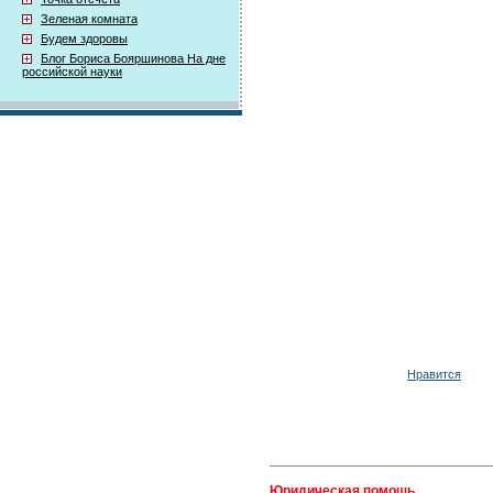
Зеленая комната
Будем здоровы
Блог Бориса Бояршинова На дне
российской науки
Нравится
Юридическая помощь