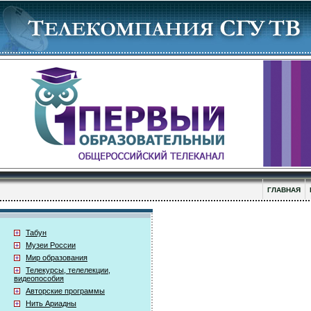
ГЛАВНАЯ
Табун
Музеи России
Мир образования
Телекурсы, телелекции,
видеопособия
Авторские программы
Нить Ариадны