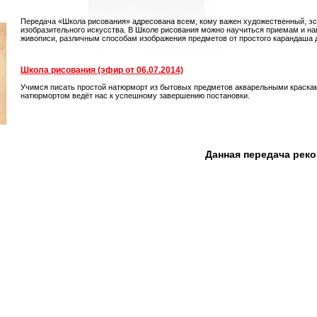
Передача «Школа рисования» адресована всем, кому важен художественный, э
изобразительного искусства. В Школе рисования можно научиться приемам и на
живописи, различным способам изображения предметов от простого карандаша 
Школа рисования (эфир от 06.07.2014)
Учимся писать простой натюрморт из бытовых предметов акварельными краска
натюрмортом ведёт нас к успешному завершению постановки.
Данная передача рек