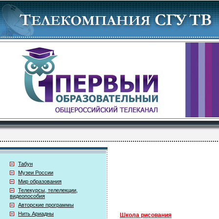
Табун
Музеи России
Мир образования
Телекурсы, телелекции,
видеопособия
Авторские программы
Нить Ариадны
Школа рисования