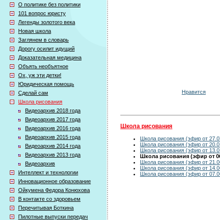
О политике без политики
101 вопрос юристу
Легенды золотого века
Новая школа
Заглянем в словарь
Дорогу осилит идущий
Доказательная медицина
Объять необъятное
Ох, уж эти детки!
Юридическая помощь
Нравится
Сделай сам
Школа рисования
Видеоархив 2018 года
Видеоархив 2017 года
Школа рисования
Видеоархив 2016 года
Видеоархив 2015 года
Школа рисования (эфир от 27.0
Школа рисования (эфир от 20.0
Видеоархив 2014 года
Школа рисования (эфир от 13.0
Видеоархив 2013 года
Школа рисования (эфир от 06
Школа рисования (эфир от 21.0
Видеоархив
Школа рисования (эфир от 14.0
Интеллект и технологии
Школа рисования (эфир от 07.0
Инновационное образование
Ойкумена Федора Конюхова
В контакте со здоровьем
Перечитывая Боткина
Пилотные выпуски передач