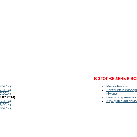
В ЭТОТ ЖЕ ДЕНЬ В ЭФ
7.2014)
Музеи России
7.2014)
Заглянем в словар
7.2014)
Имена
.07.2014)
Байки Бояршинова
6.2014)
Юридическая пом
6.2014)
6.2014)