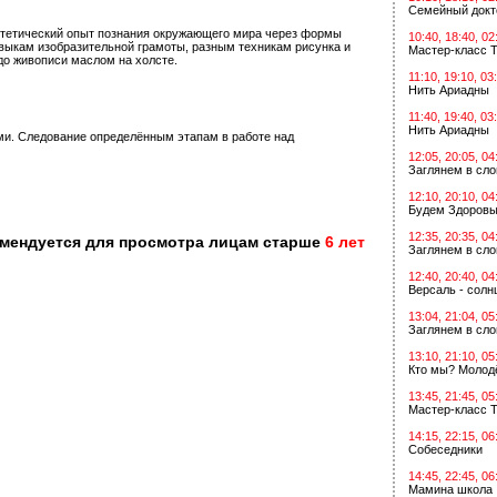
Семейный докт
стетический опыт познания окружающего мира через формы
10:40, 18:40, 02
выкам изобразительной грамоты, разным техникам рисунка и
Мастер-класс Т
до живописи маслом на холсте.
11:10, 19:10, 03
Нить Ариадны
11:40, 19:40, 03
Нить Ариадны
ми. Следование определённым этапам в работе над
12:05, 20:05, 04
Заглянем в сл
12:10, 20:10, 04
Будем Здоровы
12:35, 20:35, 04
омендуется для просмотра лицам старше
6 лет
Заглянем в сл
12:40, 20:40, 04
Версаль - солн
13:04, 21:04, 05
Заглянем в сл
13:10, 21:10, 05
Кто мы? Молодё
13:45, 21:45, 05
Мастер-класс Т
14:15, 22:15, 06
Собеседники
14:45, 22:45, 06
Мамина школа