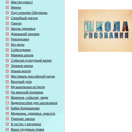
Мастер-класс!
Имена
Под солнцем Ойкумены
Семейный доктор
Пангея
Школа здоровья
Домашний зоопарк
Рекордсмен
Без визы
Собеседники
Мамина школа
События культурной жизни
Зеркало жизни
Альма-матер
Фестиваль российской науки
Веселый урок
Музыкальные встречи
На женской половине
Времена, события, люди
Видеопособия для школьников
Байки Бояршинова
Медицина. здоровье. красота
Принцип закона
В гостях у ветерана
Ваши трудовые права