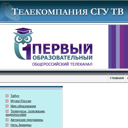
ГЛАВНАЯ
Табун
Музеи России
Мир образования
Телекурсы, телелекции,
видеопособия
Авторские программы
Нить Ариадны