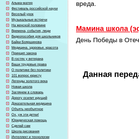
вреда.
Альма-матер
Фестиваль российской науки
Веселый урок
Музыкальные встречи
На женской половине
Мамина школа (эф
Времена, события, люди
Видеопособия для школьников
День Победы в Отеч
Байки Бояршинова
Медицина. здоровье. красота
Принцип закона
В гостях у ветерана
Ваши трудовые права
О политике без политики
Данная перед
101 вопрос юристу
Легенды золотого века
Новая школа
Заглянем в словарь
Дорогу осилит идущий
Доказательная медицина
Объять необъятное
Ох, уж эти детки!
Юридическая помощь
Сделай сам
Школа рисования
Интеллект и технологии