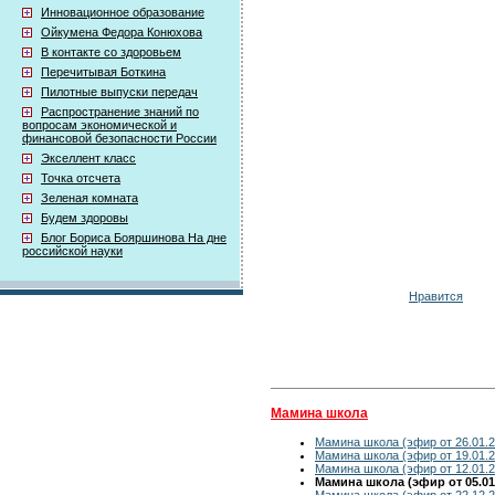
Инновационное образование
Ойкумена Федора Конюхова
В контакте со здоровьем
Перечитывая Боткина
Пилотные выпуски передач
Распространение знаний по
вопросам экономической и
финансовой безопасности России
Экселлент класс
Точка отсчета
Зеленая комната
Будем здоровы
Блог Бориса Бояршинова На дне
российской науки
Нравится
Мамина школа
Мамина школа (эфир от 26.01.2
Мамина школа (эфир от 19.01.2
Мамина школа (эфир от 12.01.2
Мамина школа (эфир от 05.01
Мамина школа (эфир от 22.12.2