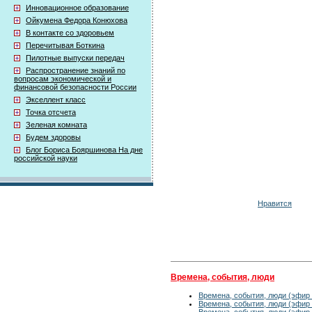
Инновационное образование
Ойкумена Федора Конюхова
В контакте со здоровьем
Перечитывая Боткина
Пилотные выпуски передач
Распространение знаний по
вопросам экономической и
финансовой безопасности России
Экселлент класс
Точка отсчета
Зеленая комната
Будем здоровы
Блог Бориса Бояршинова На дне
российской науки
Нравится
Времена, события, люди
Времена, события, люди (эфир 
Времена, события, люди (эфир 
Времена, события, люди (эфир 