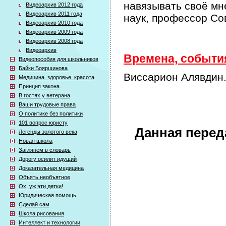
навязывать своё мн
Видеоархив 2012 года
Видеоархив 2011 года
наук, профессор Со
Видеоархив 2010 года
Видеоархив 2009 года
Видеоархив 2008 года
Видеоархив
Времена, события
Видеопособия для школьников
Байки Бояршинова
Виссарион Алявдин.
Медицина. здоровье. красота
Принцип закона
В гостях у ветерана
Ваши трудовые права
О политике без политики
101 вопрос юристу
Данная перед
Легенды золотого века
Новая школа
Заглянем в словарь
Дорогу осилит идущий
Доказательная медицина
Объять необъятное
Ох, уж эти детки!
Юридическая помощь
Сделай сам
Школа рисования
Интеллект и технологии