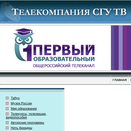
ГЛАВНАЯ
Табун
Музеи России
Мир образования
Телекурсы, телелекции,
видеопособия
Авторские программы
Нить Ариадны