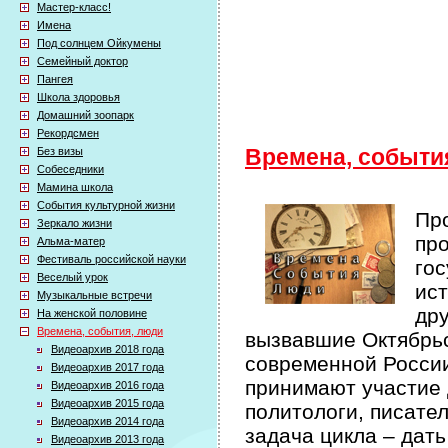
Мастер-класс!
Имена
Под солнцем Ойкумены
Семейный доктор
Пангея
Школа здоровья
Домашний зоопарк
Рекордсмен
Без визы
Времена, событи
Собеседники
Мамина школа
События культурной жизни
Про
Зеркало жизни
про
Альма-матер
Фестиваль российской науки
гос
Веселый урок
ист
Музыкальные встречи
др
На женской половине
Времена, события, люди
вызвавшие Октябрьс
Видеоархив 2018 года
современной России 
Видеоархив 2017 года
принимают участие 
Видеоархив 2016 года
Видеоархив 2015 года
политологи, писате
Видеоархив 2014 года
задача цикла – дат
Видеоархив 2013 года