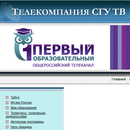
ГЛАВНАЯ
Табун
Музеи России
Мир образования
Телекурсы, телелекции,
видеопособия
Авторские программы
Нить Ариадны