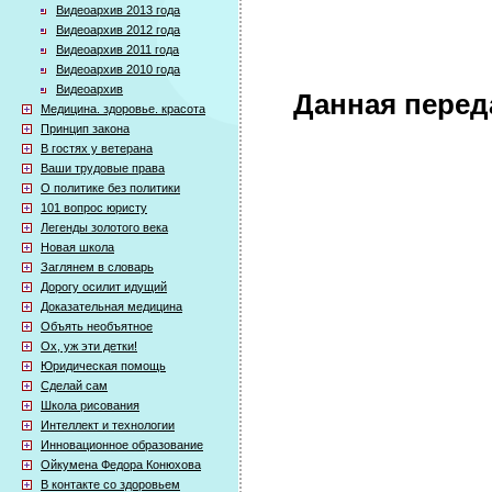
Видеоархив 2013 года
Видеоархив 2012 года
Видеоархив 2011 года
Видеоархив 2010 года
Видеоархив
Данная перед
Медицина. здоровье. красота
Принцип закона
В гостях у ветерана
Ваши трудовые права
О политике без политики
101 вопрос юристу
Легенды золотого века
Новая школа
Заглянем в словарь
Дорогу осилит идущий
Доказательная медицина
Объять необъятное
Ох, уж эти детки!
Юридическая помощь
Сделай сам
Школа рисования
Интеллект и технологии
Инновационное образование
Ойкумена Федора Конюхова
В контакте со здоровьем