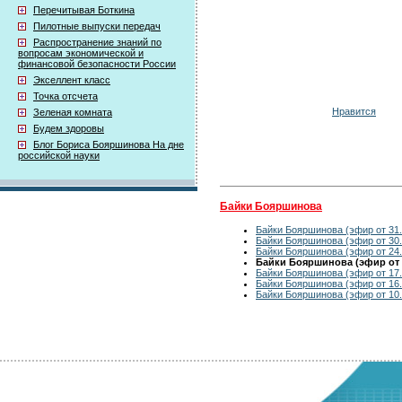
Перечитывая Боткина
Пилотные выпуски передач
Распространение знаний по
вопросам экономической и
финансовой безопасности России
Экселлент класс
Точка отсчета
Нравится
Зеленая комната
Будем здоровы
Блог Бориса Бояршинова На дне
российской науки
Байки Бояршинова
Байки Бояршинова (эфир от 31.
Байки Бояршинова (эфир от 30.
Байки Бояршинова (эфир от 24.
Байки Бояршинова (эфир от 2
Байки Бояршинова (эфир от 17.
Байки Бояршинова (эфир от 16.
Байки Бояршинова (эфир от 10.