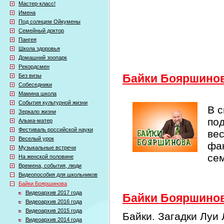
Мастер-класс!
Имена
Под солнцем Ойкумены
Семейный доктор
Пангея
Школа здоровья
Домашний зоопарк
Рекордсмен
Без визы
Байки Бояршино
Собеседники
Мамина школа
События культурной жизни
В 
Зеркало жизни
по
Альма-матер
Фестиваль российской науки
ве
Веселый урок
фак
Музыкальные встречи
се
На женской половине
Времена, события, люди
Видеопособия для школьников
Байки Бояршинова
Видеоархив 2017 года
Байки Бояршинова
Видеоархив 2016 года
Видеоархив 2015 года
Байки. Загадки Луи
Видеоархив 2014 года