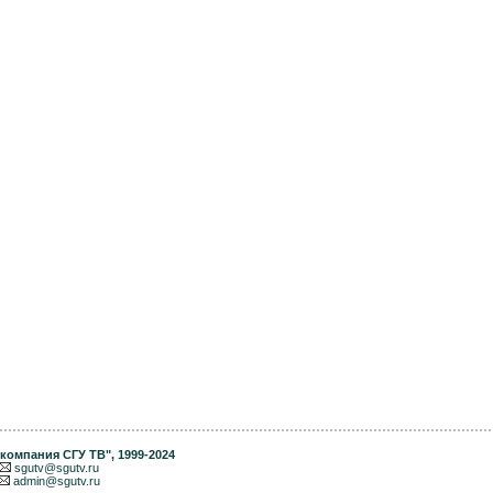
компания СГУ ТВ"
, 1999-2024
sgutv@sgutv.ru
admin@sgutv.ru