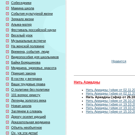
Собеседники
Мамина школа
События культурной жизни
Зеркало жизни
Альма-матер
Фестиваль российской науки
Веселый урок
Музыкальные встречи
На женской половине
Времена, события, люди
Видеопособия для школьников
Нравится
Байки Бояршинова
Медицина. здоровье. красота
Принцип закона
В гостях у ветерана
Нить Ариадны
Ваши трудовые права
О политике без политики
Нить Ариадны (эфир от 02.11.2
Нить Ариадны (эфир от 02.11.2
101 вопрос юристу
Нить Ариадны (эфир от 26.10
Легенды золотого века
Нить Ариадны (эфир от 26.10.2
Нить Ариадны (эфир от 19.10.2
Новая школа
Нить Ариадны (эфир от 19.10.2
Заглянем в словарь
Нить Ариадны (эфир от 15.10.2
Дорогу осилит идущий
Доказательная медицина
Объять необъятное
Ох, уж эти детки!