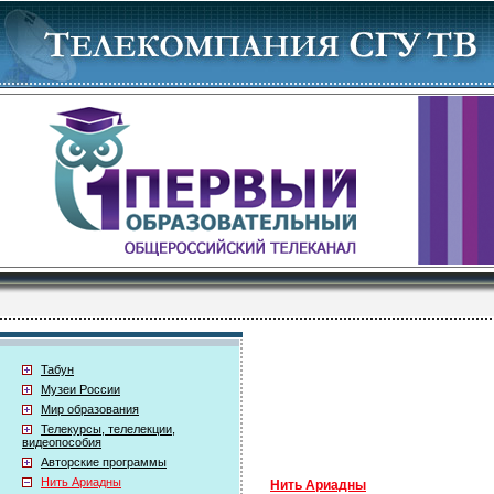
Табун
Музеи России
Мир образования
Телекурсы, телелекции,
видеопособия
Авторские программы
Нить Ариадны
Нить Ариадны