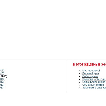
В ЭТОТ ЖЕ ДЕНЬ В ЭФ
013)
Мастер-класс!
013)
Веселый урок
.2013)
Собеседники
013)
Времена, события,
013)
Байки Бояршинова
013)
Семейный доктор
013)
Заглянем в словар