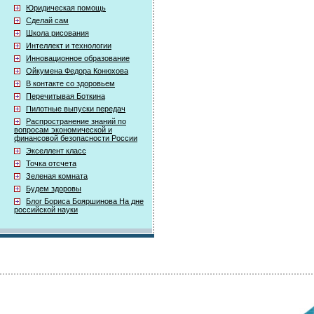
Юридическая помощь
Сделай сам
Школа рисования
Интеллект и технологии
Инновационное образование
Ойкумена Федора Конюхова
В контакте со здоровьем
Перечитывая Боткина
Пилотные выпуски передач
Распространение знаний по
вопросам экономической и
финансовой безопасности России
Экселлент класс
Точка отсчета
Зеленая комната
Будем здоровы
Блог Бориса Бояршинова На дне
российской науки