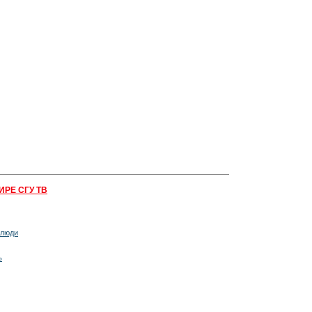
ИРЕ СГУ ТВ
 люди
ь