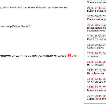
Заглянем в сл
трудные жизненные ситуации, находить решение многих
09:45, 17:45, 01
Байки Бояршин
10:00, 18:00, 02
Сказочный мар
10:55, 18:55, 02
Александр Панов. Часть 1
Инновационное
социальные сет
11:30, 19:30, 03
Сверхтехнологи
12:20, 20:20, 04
Советы врача
12:50, 20:50, 04
мендуется для просмотра лицам старше
16 лет
Теория игр
13:45, 21:45, 05
Нить Ариадны
14:15, 22:15, 06
Нить Ариадны
14:45, 22:45, 06
ANNA pro Диза
15:20, 23:20, 07
Большая жизнь
16:44, 00:44, 08
Заглянем в сл