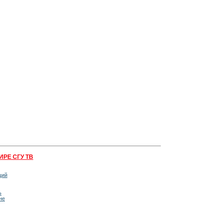
ИРЕ СГУ ТВ
щий
ь
не