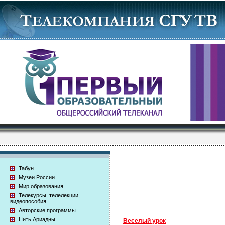
Табун
Музеи России
Мир образования
Телекурсы, телелекции,
видеопособия
Авторские программы
Нить Ариадны
Веселый урок