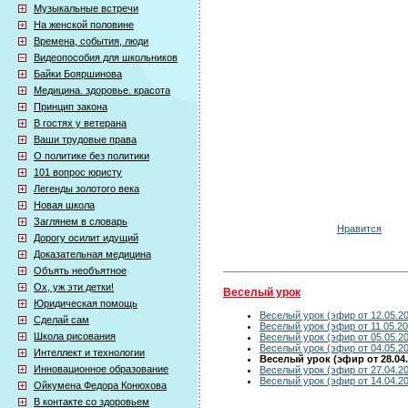
Музыкальные встречи
На женской половине
Времена, события, люди
Видеопособия для школьников
Байки Бояршинова
Медицина. здоровье. красота
Принцип закона
В гостях у ветерана
Ваши трудовые права
О политике без политики
101 вопрос юристу
Легенды золотого века
Новая школа
Заглянем в словарь
Нравится
Дорогу осилит идущий
Доказательная медицина
Объять необъятное
Ох, уж эти детки!
Веселый урок
Юридическая помощь
Веселый урок (эфир от 12.05.2
Сделай сам
Веселый урок (эфир от 11.05.20
Школа рисования
Веселый урок (эфир от 05.05.2
Веселый урок (эфир от 04.05.2
Интеллект и технологии
Веселый урок (эфир от 28.04.
Инновационное образование
Веселый урок (эфир от 27.04.2
Веселый урок (эфир от 14.04.2
Ойкумена Федора Конюхова
В контакте со здоровьем