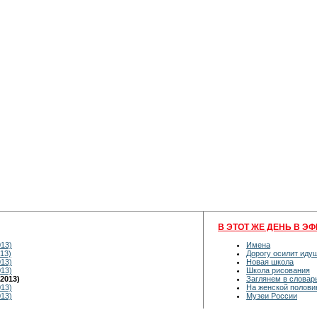
В ЭТОТ ЖЕ ДЕНЬ В ЭФ
013)
Имена
13)
Дорогу осилит иду
013)
Новая школа
013)
Школа рисования
2013)
Заглянем в словар
013)
На женской полови
013)
Музеи России