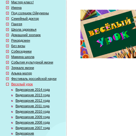
Мастер-класс!
Имена
Под солнцем Ойкумены
Семейный доктор
Пангея
Школа здоровья
Домашний зоопарк
Рекордсмен
Без визы
Собеседники
Мамина школа
События культурной жизни
Зеркало жизни
Альма-матер
Фестиваль российской науки
Веселый урок
Видеоархив 2014 года
Видеоархив 2013 года
Видеоархив 2012 года
Видеоархив 2011 года
Видеоархив 2010 года
Видеоархив 2009 года
Видеоархив 2008 года
Видеоархив 2007 года
Видеоархив