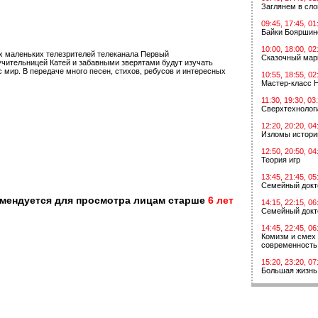
Заглянем в сл
09:45, 17:45, 01
Байки Бояршин
10:00, 18:00, 02
х маленьких телезрителей телеканала Первый
Сказочный мар
 учительницей Катей и забавными зверятами будут изучать
с мир. В передаче много песен, стихов, ребусов и интересных
10:55, 18:55, 02
Мастер-класс 
11:30, 19:30, 03
Сверхтехнологи
12:20, 20:20, 04
Изломы истори
12:50, 20:50, 04
Теория игр
13:45, 21:45, 05
Семейный докт
омендуется для просмотра лицам старше
6 лет
14:15, 22:15, 06
Семейный докт
14:45, 22:45, 06
Комизм и смех 
современность
15:20, 23:20, 07
Большая жизнь