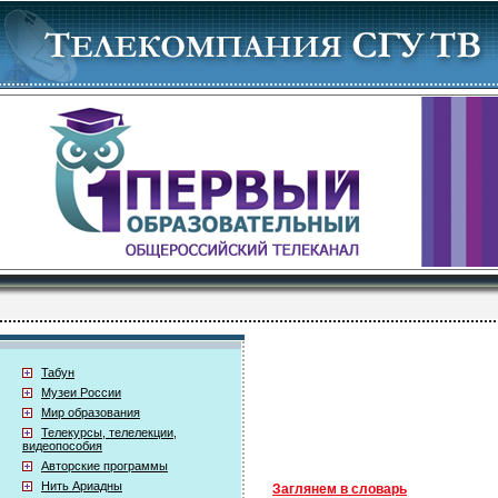
Табун
Музеи России
Мир образования
Телекурсы, телелекции,
видеопособия
Авторские программы
Нить Ариадны
Заглянем в словарь