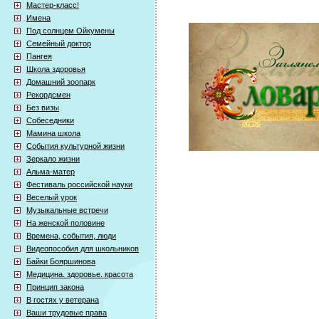
Мастер-класс!
Имена
Под солнцем Ойкумены
Семейный доктор
Пангея
Школа здоровья
Домашний зоопарк
Рекордсмен
Без визы
Собеседники
Мамина школа
События культурной жизни
Зеркало жизни
Альма-матер
Фестиваль российской науки
Веселый урок
Музыкальные встречи
На женской половине
Времена, события, люди
Видеопособия для школьников
Байки Бояршинова
Медицина. здоровье. красота
Принцип закона
В гостях у ветерана
Ваши трудовые права