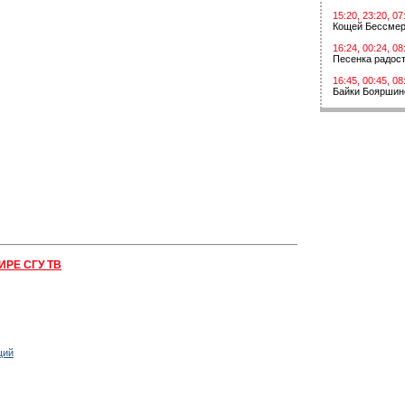
15:20, 23:20, 07
Кощей Бессме
16:24, 00:24, 08
Песенка радос
16:45, 00:45, 08
Байки Бояршин
ИРЕ СГУ ТВ
щий