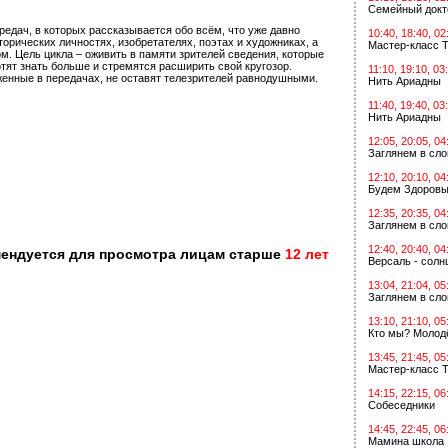
Семейный докт
редач, в которых рассказывается обо всём, что уже давно
10:40, 18:40, 02
орических личностях, изобретателях, поэтах и художниках, а
Мастер-класс Т
ом. Цель цикла – оживить в памяти зрителей сведения, которые
тят знать больше и стремятся расширить свой кругозор.
11:10, 19:10, 03
женные в передачах, не оставят телезрителей равнодушными.
Нить Ариадны
11:40, 19:40, 03
Нить Ариадны
12:05, 20:05, 04
Заглянем в сл
12:10, 20:10, 04
Будем Здоровы
12:35, 20:35, 04
Заглянем в сл
12:40, 20:40, 04
мендуется для просмотра лицам старше
12 лет
Версаль - солн
13:04, 21:04, 05
Заглянем в сл
13:10, 21:10, 05
Кто мы? Молодё
13:45, 21:45, 05
Мастер-класс Т
14:15, 22:15, 06
Собеседники
14:45, 22:45, 06
Мамина школа