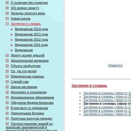
О политике без политики
101 вопрос юристу
Легенды золотого века
Новая школа
Заглянем в словарь
Видеоархив 2014 года
Видеоархив 2013 года
Видеоархив 2012 года
Видеоархив 2011 года
Видеоархив
Дорогу осилит идущий
Доказательная медицина
Нравится
Объять необъятное
Ох, уж эти детки!
Юридическая помощь
Сделай сам
Заглянем в словарь
Школа рисования
Интеллект и технологии
Заглянем в словарь (эфир от 11
Заглянем в словарь (эфир от 0
Инновационное образование
Заглянем в словарь (эфир от 0
Ойкумена Федора Конюхова
Заглянем в словарь (эфир от 
Заглянем в словарь (эфир от 2
В контакте со здоровьем
Заглянем в словарь (эфир от 2
Перечитывая Боткина
Заглянем в словарь (эфир от 2
Пилотные выпуски передач
Распространение знаний по
вопросам экономической и
финансовой безопасности России