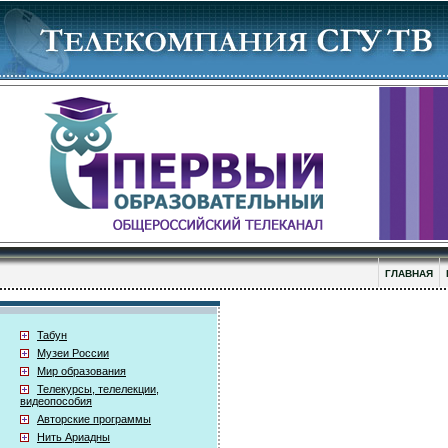
ГЛАВНАЯ
Табун
Музеи России
Мир образования
Телекурсы, телелекции,
видеопособия
Авторские программы
Нить Ариадны