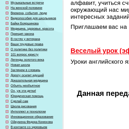
алфавит, учиться сч
Музыкальные встречи
На женской половине
окружающий нас мир
Времена, события, люди
интересных задани
Видеопособия для школьников
Байки Бояршинова
Приглашаем вас на 
Медицина. здоровье. красота
Принцип закона
В гостях у ветерана
Ваши трудовые права
Веселый урок (эф
О политике без политики
101 вопрос юристу
Легенды золотого века
Уроки английского 
Новая школа
Заглянем в словарь
Дорогу осилит идущий
Доказательная медицина
Объять необъятное
Ох, уж эти детки!
Данная перед
Юридическая помощь
Сделай сам
Школа рисования
Интеллект и технологии
Инновационное образование
Ойкумена Федора Конюхова
В контакте со здоровьем