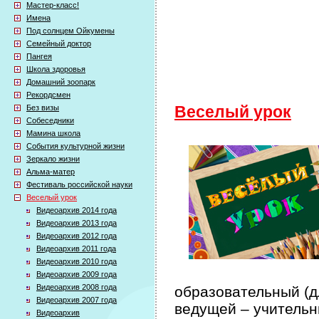
Мастер-класс!
Имена
Под солнцем Ойкумены
Семейный доктор
Пангея
Школа здоровья
Домашний зоопарк
Рекордсмен
Без визы
Веселый урок
Собеседники
Мамина школа
События культурной жизни
Зеркало жизни
Альма-матер
Фестиваль российской науки
Веселый урок
Видеоархив 2014 года
Видеоархив 2013 года
Видеоархив 2012 года
Видеоархив 2011 года
Видеоархив 2010 года
Видеоархив 2009 года
Видеоархив 2008 года
образовательный (дл
Видеоархив 2007 года
ведущей – учительн
Видеоархив