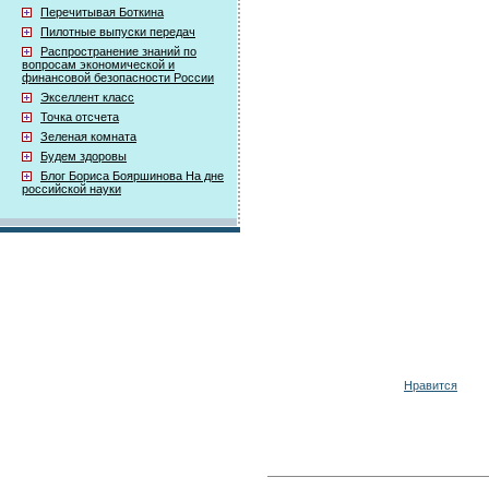
Перечитывая Боткина
Пилотные выпуски передач
Распространение знаний по
вопросам экономической и
финансовой безопасности России
Экселлент класс
Точка отсчета
Зеленая комната
Будем здоровы
Блог Бориса Бояршинова На дне
российской науки
Нравится