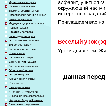
алфавит, учиться сч
Музыкальные встречи
На женской половине
окружающий нас мир
Времена, события, люди
интересных задани
Видеопособия для школьников
Байки Бояршинова
Приглашаем вас на 
Медицина. здоровье. красота
Принцип закона
В гостях у ветерана
Ваши трудовые права
Веселый урок (эф
О политике без политики
101 вопрос юристу
Легенды золотого века
Уроки для детей. Ж
Новая школа
Заглянем в словарь
Дорогу осилит идущий
Доказательная медицина
Объять необъятное
Ох, уж эти детки!
Данная перед
Юридическая помощь
Сделай сам
Школа рисования
Интеллект и технологии
Инновационное образование
Ойкумена Федора Конюхова
В контакте со здоровьем