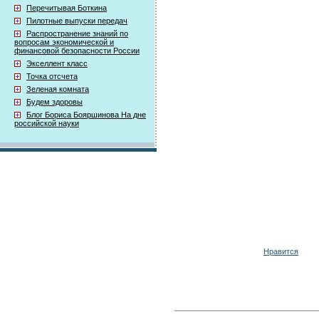
Перечитывая Боткина
Пилотные выпуски передач
Распространение знаний по
вопросам экономической и
финансовой безопасности России
Экселлент класс
Точка отсчета
Зеленая комната
Будем здоровы
Блог Бориса Бояршинова На дне
российской науки
Нравится