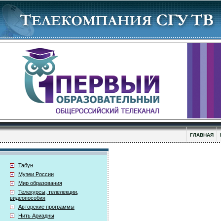
ГЛАВНАЯ
Табун
Музеи России
Мир образования
Телекурсы, телелекции,
видеопособия
Авторские программы
Нить Ариадны