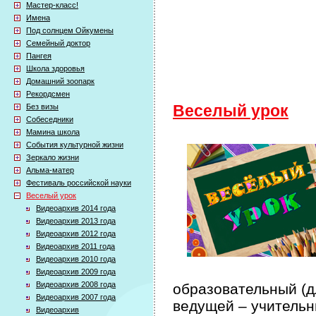
Мастер-класс!
Имена
Под солнцем Ойкумены
Семейный доктор
Пангея
Школа здоровья
Домашний зоопарк
Рекордсмен
Без визы
Веселый урок
Собеседники
Мамина школа
События культурной жизни
Зеркало жизни
Альма-матер
Фестиваль российской науки
Веселый урок
Видеоархив 2014 года
Видеоархив 2013 года
Видеоархив 2012 года
Видеоархив 2011 года
Видеоархив 2010 года
Видеоархив 2009 года
Видеоархив 2008 года
образовательный (дл
Видеоархив 2007 года
ведущей – учительн
Видеоархив